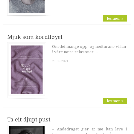
les mer »
Mjuk som kordfløyel
Om dei mange opp- og nedturane vi har
i våre nære relasjonar ...
23.06.2021
les mer »
Ta eit djupt pust
– Andedraget gjer at me kan leve i