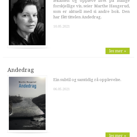
lekamen og oppleve livet på mange
forskjellige vis, seier Marthe Haugerud,
som er aktuell med si andre bok. Den
har fått tittelen Andedrag.
10.05.2021
les mer »
Andedrag
Ein subtil og samtidig rå opplevelse.
06.05.2021
les mer »