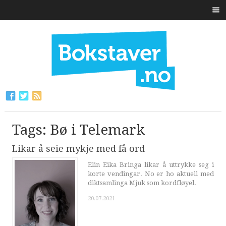
Tags: Bø i Telemark
Likar å seie mykje med få ord
Elin Eika Bringa likar å uttrykke seg i
korte vendingar. No er ho aktuell med
diktsamlinga Mjuk som kordfløyel.
20.07.2021