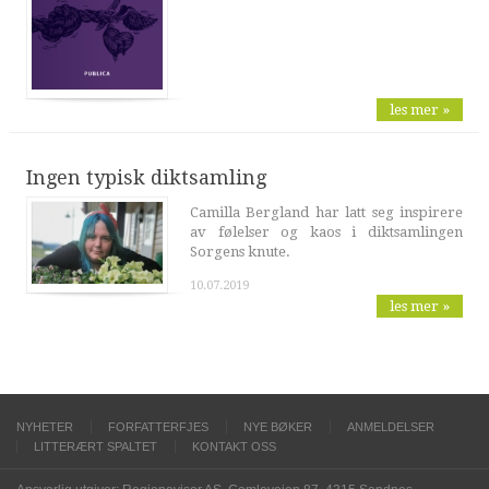
les mer »
Ingen typisk diktsamling
Camilla Bergland har latt seg inspirere
av følelser og kaos i diktsamlingen
Sorgens knute.
10.07.2019
les mer »
NYHETER
FORFATTERFJES
NYE BØKER
ANMELDELSER
LITTERÆRT SPALTET
KONTAKT OSS