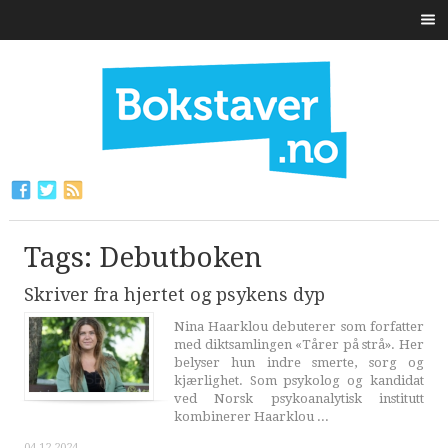
Tags: Debutboken
Skriver fra hjertet og psykens dyp
Nina Haarklou debuterer som forfatter
med diktsamlingen «Tårer på strå». Her
belyser hun indre smerte, sorg og
kjærlighet. Som psykolog og kandidat
ved Norsk psykoanalytisk institutt
kombinerer Haarklou ...
04.12.2024