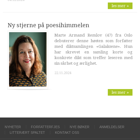
les mer »
Ny stjerne på poesihimmelen
Marte Armand Remlov (47) fra Oslo
debuterer denne høsten som forfatter
med diktsamlingen «Galaksene». Hun
har skrevet en samling korte og
konkrete dikt som treffer leseren med
sin sårhet og ærlighet.
22.11.2024
les mer »
NYHETER
FORFATTERFJES
NYE BØKER
ANMELDELSER
LITTERÆRT SPALTET
KONTAKT OSS