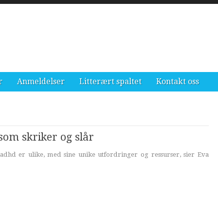
r
Anmeldelser
Litterært spaltet
Kontakt oss
som skriker og slår
dhd er ulike, med sine unike utfordringer og ressurser, sier Eva