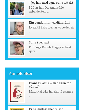
– Jeg har med egne øyne sett det
I 26 år har Ole André Lie
arbeidet tett ...
Ein pensjonist med diktarånd
Lysta til å skrive har vore der så
...
Song i det små
For Inga Robøle Hegge er livet
sjølv ...
Anmeldelser
Frans av Assisi – en helgen for
vår tid?
Man skal ikke ha gått så mange
...
Er selvhjelpsbøker til god