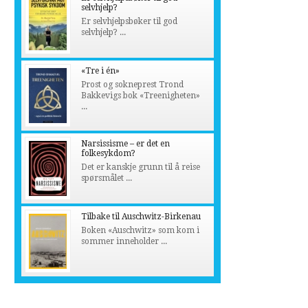
selvhjelp?
Er selvhjelpsbøker til god
selvhjelp? ...
«Tre i én»
Prost og sokneprest Trond
Bakkevigs bok «Treenigheten»
...
Narsissisme – er det en
folkesykdom?
Det er kanskje grunn til å reise
spørsmålet ...
Tilbake til Auschwitz-Birkenau
Boken «Auschwitz» som kom i
sommer inneholder ...