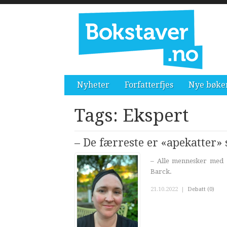
Nyheter
Forfatterfjes
Nye bøke
Tags: Ekspert
– De færreste er «apekatter» 
– Alle mennesker med a
Barck.
21.10.2022
|
Debatt (0)