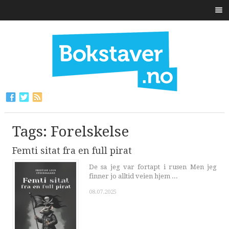
Tags: Forelskelse
Femti sitat fra en full pirat
De sa jeg var fortapt i rusen Men jeg
finner jo alltid veien hjem ...
08.07.2025