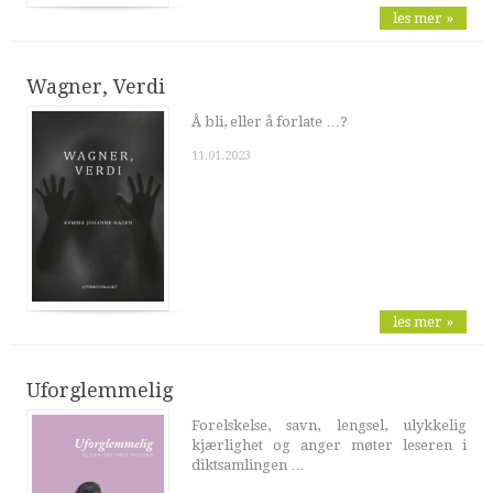
les mer »
Wagner, Verdi
Å bli, eller å forlate …?
11.01.2023
les mer »
Uforglemmelig
Forelskelse, savn, lengsel, ulykkelig
kjærlighet og anger møter leseren i
diktsamlingen …