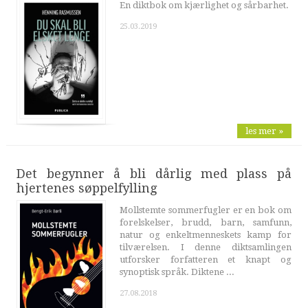
En diktbok om kjærlighet og sårbarhet.
25.03.2019
les mer »
Det begynner å bli dårlig med plass på
hjertenes søppelfylling
Mollstemte sommerfugler er en bok om
forelskelser, brudd, barn, samfunn,
natur og enkeltmenneskets kamp for
tilværelsen. I denne diktsamlingen
utforsker forfatteren et knapt og
synoptisk språk. Diktene ...
27.08.2018