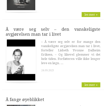
les mer »
Å være seg selv – den vanskeligste
avgjørelsen man tar i livet
– Å være seg selv er for mange den
vanskeligste avgjørelsen man tar i livet,
forteller Lisbeth Yvonne Dalheim
Eriksen. – Og likevel glemmer vi det
hele tiden. Forfatteren ville ikke lenger
leve en løgn. ...
24.09.2023
les mer »
Å fange øyeblikket