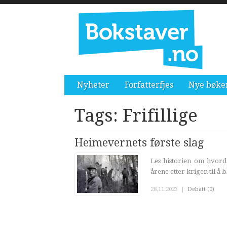
Nyheter
Forfatterfjes
Nye bøke
Tags: Frifillige
Heimevernets første slag
Les historien om hvord
årene etter krigen til å 
28.11.2023
|
Debatt (0)