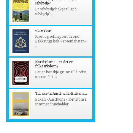
selvhjelp?
Er selvhjelpsbøker til god
selvhjelp? ...
«Tre i én»
Prost og sokneprest Trond
Bakkevigs bok «Treenigheten»
...
Narsissisme – er det en
folkesykdom?
Det er kanskje grunn til å reise
spørsmålet ...
Tilbake til Auschwitz-Birkenau
Boken «Auschwitz» som kom i
sommer inneholder ...