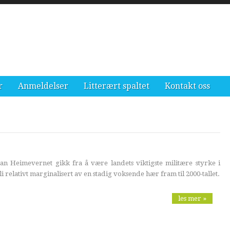
r
Anmeldelser
Litterært spaltet
Kontakt oss
an Heimevernet gikk fra å være landets viktigste militære styrke i
bli relativt marginalisert av en stadig voksende hær fram til 2000-tallet.
les mer »