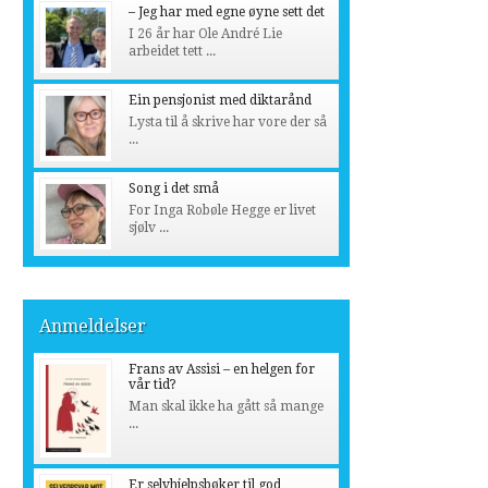
– Jeg har med egne øyne sett det
I 26 år har Ole André Lie
arbeidet tett ...
Ein pensjonist med diktarånd
Lysta til å skrive har vore der så
...
Song i det små
For Inga Robøle Hegge er livet
sjølv ...
Anmeldelser
Frans av Assisi – en helgen for
vår tid?
Man skal ikke ha gått så mange
...
Er selvhjelpsbøker til god