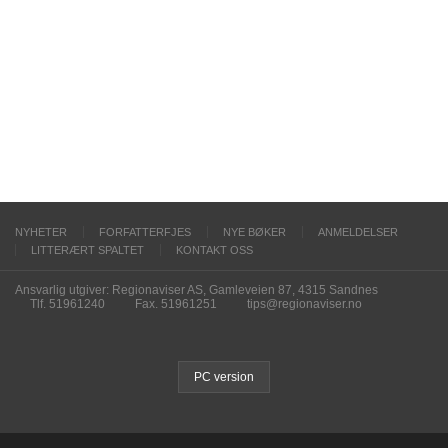
NYHETER
FORFATTERFJES
NYE BØKER
ANMELDELSER
LITTERÆRT SPALTET
KONTAKT OSS
Ansvarlig utgiver: Regionaviser AS, Gamleveien 87, 4315 Sandnes
Tlf. 51961240
Fax. 51961251
tips@regionaviser.no
PC version