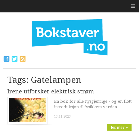
Tags: Gatelampen
Irene utforsker elektrisk strøm
En bok for alle nysgjerrige - og en flott
introduksjon til fysikkens verden ...
13.11.2023
les mer »