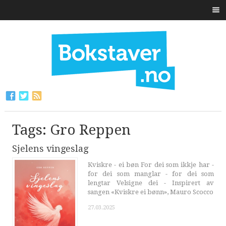
Tags: Gro Reppen
Sjelens vingeslag
Kviskre - ei bøn For dei som ikkje har -
for dei som manglar - for dei som
lengtar Velsigne dei - Inspirert av
sangen «Kviskre ei bønn», Mauro Scocco
27.03.2025