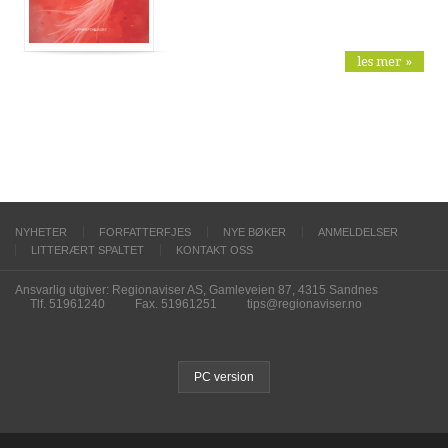
les mer »
NYHETER
FORFATTERFJES
NYE BØKER
ANMELDELSER
LITTERÆRT SPALTET
KONTAKT OSS
Ansvarlig utgiver: Regionaviser AS, Gamleveien 87, 4315 Sandnes
Tlf. 51961240
Fax. 51961251
tips@regionaviser.no
PC version