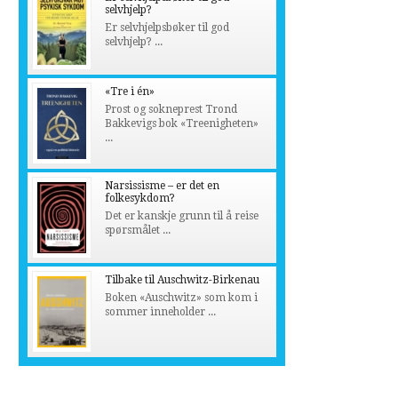
selvhjelp?
Er selvhjelpsbøker til god
selvhjelp? ...
«Tre i én»
Prost og sokneprest Trond
Bakkevigs bok «Treenigheten»
...
Narsissisme – er det en
folkesykdom?
Det er kanskje grunn til å reise
spørsmålet ...
Tilbake til Auschwitz-Birkenau
Boken «Auschwitz» som kom i
sommer inneholder ...