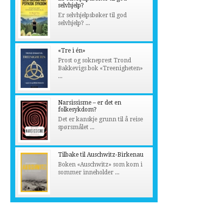
selvhjelp?
Er selvhjelpsbøker til god
selvhjelp? ...
«Tre i én»
Prost og sokneprest Trond
Bakkevigs bok «Treenigheten»
...
Narsissisme – er det en
folkesykdom?
Det er kanskje grunn til å reise
spørsmålet ...
Tilbake til Auschwitz-Birkenau
Boken «Auschwitz» som kom i
sommer inneholder ...