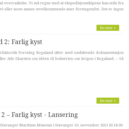
al overraskelse. Vi må regne med at ekspedisjonsskipene kan seile fra
 vi eller noen annen uvedkommende aner foretagendet. Det er ingen
.
les mer »
 2: Farlig kyst
historisk Forening Rogaland sitter med omfattende dokumentasjon
eller Atle Skarsten om idéen til bokserien om krigen i Rogaland. – Så
les mer »
2 – Farlig kyst - Lansering
på Stavanger Maritime Museum i Stavanger 10. november 2015 kl 18.00