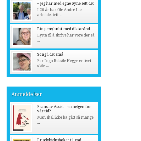
– Jeg har med egne øyne sett det
I 26 år har Ole André Lie
arbeidet tett ...
Ein pensjonist med diktarånd
Lysta til å skrive har vore der så
...
Song i det små
For Inga Robøle Hegge er livet
sjølv ...
Anmeldelser
Frans av Assisi – en helgen for
vår tid?
Man skal ikke ha gått så mange
...
Er selvhjelpsbøker til god