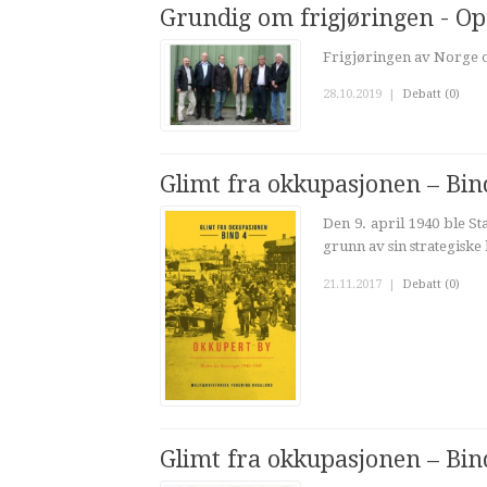
Grundig om frigjøringen - O
Frigjøringen av Norge 
28.10.2019
|
Debatt (0)
Glimt fra okkupasjonen – Bin
Den 9. april 1940 ble S
grunn av sin strategiske
21.11.2017
|
Debatt (0)
Glimt fra okkupasjonen – Bi