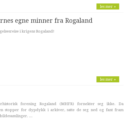
les mer »
ernes egne minner fra Rogaland
elsesreise i krigens Rogaland!
les mer »
historisk forening Rogaland (MHFR) fornekter seg ikke. Da
en stopper for dypdykk i arkiver, satte de seg ned og fant fram
bildesamlinger. ...