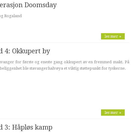
perasjon Doomsday
og Rogaland
les mer »
d 4: Okkupert by
tavanger for første og eneste gang okkupert av en fremmed makt. På
 beliggenhet ble stavangerhalvøya et viktig støttepunkt for tyskerne.
les mer »
nd 3: Håpløs kamp