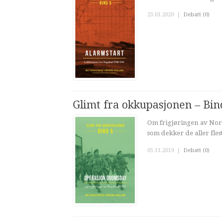
23.01.2020
|
Debatt (0)
Glimt fra okkupasjonen – Bi
Om frigjøringen av Nor
som dekker de aller fle
05.11.2019
|
Debatt (0)