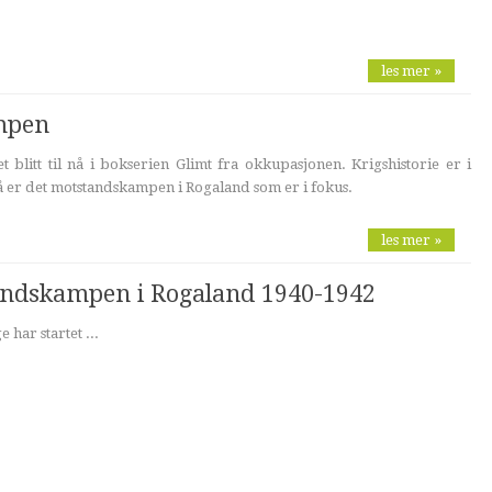
les mer »
mpen
t blitt til nå i bokserien Glimt fra okkupasjonen. Krigshistorie er i
å er det motstandskampen i Rogaland som er i fokus.
les mer »
tandskampen i Rogaland 1940-1942
 har startet ...