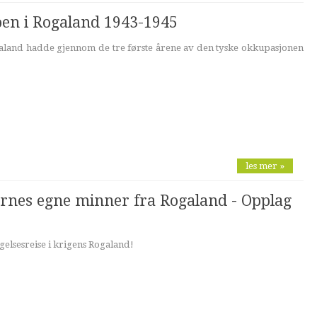
en i Rogaland 1943-1945
land hadde gjennom de tre første årene av den tyske okkupasjonen
les mer »
ernes egne minner fra Rogaland - Opplag
elsesreise i krigens Rogaland!