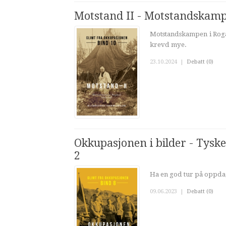
Motstand II - Motstandskamp
Motstandskampen i Roga
krevd mye.
23.10.2024
|
Debatt (0)
Okkupasjonen i bilder - Tysk
2
Ha en god tur på oppdag
09.06.2023
|
Debatt (0)