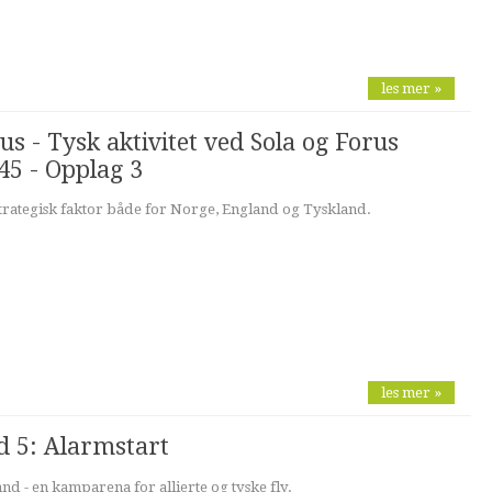
les mer »
us - Tysk aktivitet ved Sola og Forus
45 - Opplag 3
g strategisk faktor både for Norge, England og Tyskland.
les mer »
d 5: Alarmstart
d - en kamparena for allierte og tyske fly.