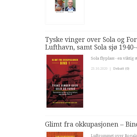
Tyske vinger over Sola og For
Lufthavn, samt Sola sjø 1940-
Sola flyplass - en vikti
23.10.2020
|
Debatt (0)
Glimt fra okkupasjonen – Bin
Luftrommet over Rogalan