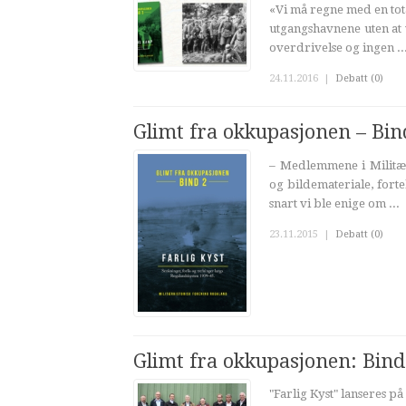
«Vi må regne med en tot
utgangshavnene uten at
overdrivelse og ingen ..
24.11.2016
|
Debatt (0)
Glimt fra okkupasjonen – Bind
– Medlemmene i Militær
og bildemateriale, fort
snart vi ble enige om ...
23.11.2015
|
Debatt (0)
Glimt fra okkupasjonen: Bind 
"Farlig Kyst" lanseres 