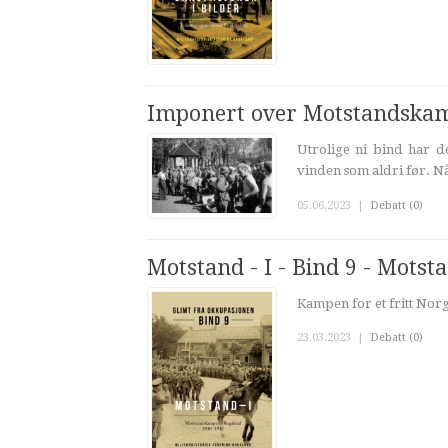
Imponert over Motstandska
Utrolige ni bind har de
vinden som aldri før. N
05.06.2023
|
Debatt (0)
Motstand - I - Bind 9 - Mots
Kampen for et fritt Norge
23.03.2023
|
Debatt (0)