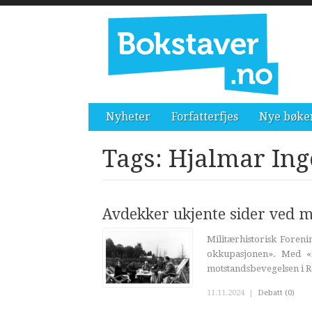
Nyheter
Forfatterfjes
Nye bøke
Tags: Hjalmar In
Avdekker ukjente sider ved 
Militærhistorisk Foren
okkupasjonen». Med «M
motstandsbevegelsen i R
11.11.2024
|
Debatt (0)