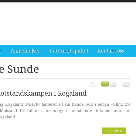
r
Anmeldelser
Litterært spaltet
Kontakt oss
ge Sunde
‹
›
1
2
motstandskampen i Rogaland
ing Rogaland (MHFR) lanserer nå sin tiende bok i serien «Glimt fra
otstand II» fullføres foreningens omfattende dokumentasjon av
ogaland ...
les mer »