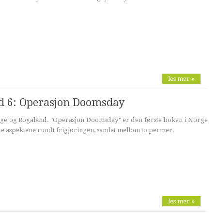
les mer »
nd 6: Operasjon Doomsday
ge og Rogaland. "Operasjon Doomsday" er den første boken i Norge
ste aspektene rundt frigjøringen, samlet mellom to permer.
les mer »