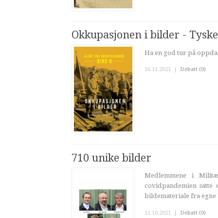
Okkupasjonen i bilder - Tysk
Ha en god tur på oppdag
16.11.2021
|
Debatt (0)
710 unike bilder
Medlemmene i Militær
covidpandemien satte 
bildemateriale fra egne 
11.10.2021
|
Debatt (0)