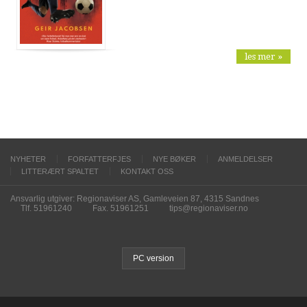
les mer »
NYHETER
FORFATTERFJES
NYE BØKER
ANMELDELSER
LITTERÆRT SPALTET
KONTAKT OSS
Ansvarlig utgiver: Regionaviser AS, Gamleveien 87, 4315 Sandnes
Tlf. 51961240
Fax. 51961251
tips@regionaviser.no
PC version