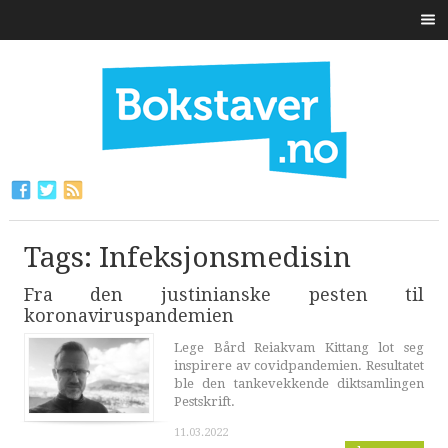
Tags: Infeksjonsmedisin
Fra den justinianske pesten til
koronaviruspandemien
Lege Bård Reiakvam Kittang lot seg
inspirere av covidpandemien. Resultatet
ble den tankevekkende diktsamlingen
Pestskrift.
11.03.2022