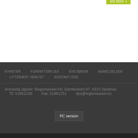
les mer »
NYHETER
FORFATTERFJES
NYE BØKER
ANMELDELSER
LITTERÆRT SPALTET
KONTAKT OSS
Ansvarlig utgiver: Regionaviser AS, Gamleveien 87, 4315 Sandnes
Tlf. 51961240
Fax. 51961251
tips@regionaviser.no
PC version