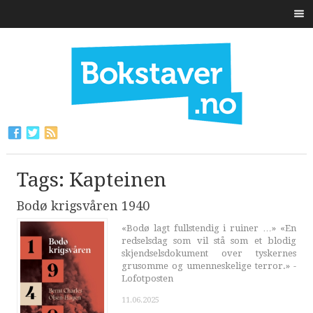
Tags: Kapteinen
Bodø krigsvåren 1940
«Bodø lagt fullstendig i ruiner …» «En
redselsdag som vil stå som et blodig
skjendselsdokument over tyskernes
grusomme og umenneskelige terror.» -
Lofotposten
11.06.2025