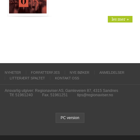
les mer »
NYHETER
FORFATTERFJES
NYE BØKER
ANMELDELSER
LITTERÆRT SPALTET
KONTAKT OSS
Ansvarlig utgiver: Regionaviser AS, Gamleveien 87, 4315 Sandnes
Tlf. 51961240
Fax. 51961251
tips@regionaviser.no
PC version