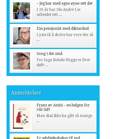
– Jeg har med egne øyne sett det
I 26 år har Ole André Lie
arbeidet tett ...
Ein pensjonist med diktarånd
Lysta til å skrive har vore der så
...
Song i det små
For Inga Robøle Hegge er livet
sjølv ...
Anmeldelser
Frans av Assisi – en helgen for
vår tid?
Man skal ikke ha gått så mange
...
Er selvhjelpsbøker til god