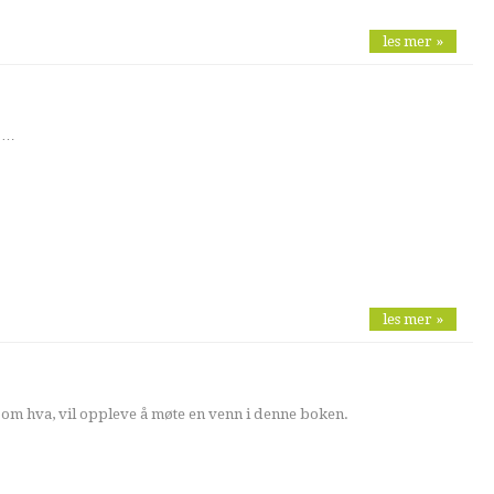
les mer »
t …
les mer »
t om hva, vil oppleve å møte en venn i denne boken.