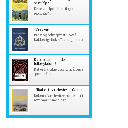
selvhjelp?
Er selvhjelpsbøker til god
selvhjelp? ...
«Tre i én»
Prost og sokneprest Trond
Bakkevigs bok «Treenigheten»
...
Narsissisme – er det en
folkesykdom?
Det er kanskje grunn til å reise
spørsmålet ...
Tilbake til Auschwitz-Birkenau
Boken «Auschwitz» som kom i
sommer inneholder ...