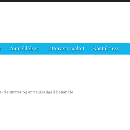
r
Anmeldelser
Litterært spaltet
Kontakt oss
 - de smitter og er vanskelige å behandle