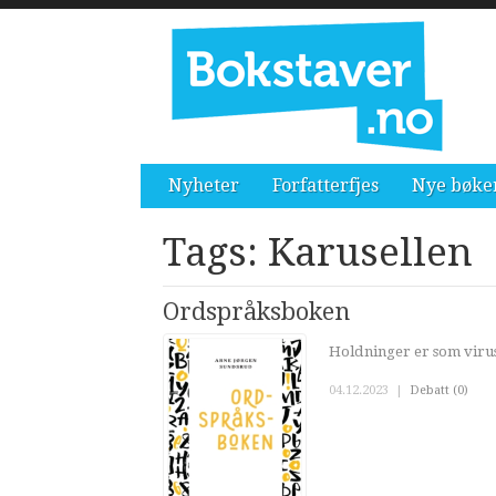
Nyheter
Forfatterfjes
Nye bøke
Tags: Karusellen
Ordspråksboken
Holdninger er som virus
04.12.2023
|
Debatt (0)