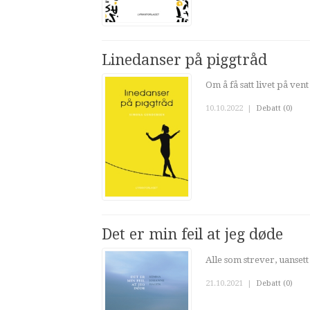
Linedanser på piggtråd
Om å få satt livet på ven
10.10.2022
|
Debatt (0)
Det er min feil at jeg døde
Alle som strever, uanset
21.10.2021
|
Debatt (0)