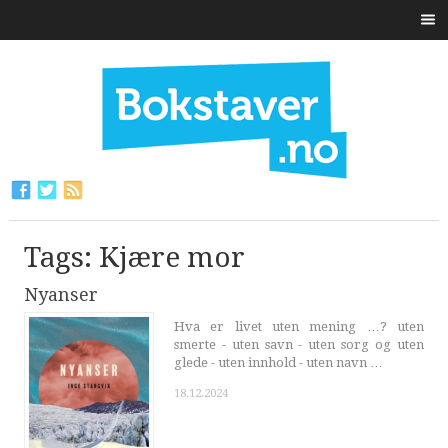
Tags: Kjære mor
Nyanser
Hva er livet uten mening …? uten
smerte - uten savn - uten sorg og uten
glede - uten innhold - uten navn …
18.12.2024