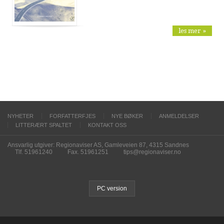
les mer »
NYHETER
FORFATTERFJES
NYE BØKER
ANMELDELSER
LITTERÆRT SPALTET
KONTAKT OSS
Ansvarlig utgiver: Regionaviser AS, Gamleveien 87, 4315 Sandnes
Tlf. 51961240
Fax. 51961251
tips@regionaviser.no
PC version