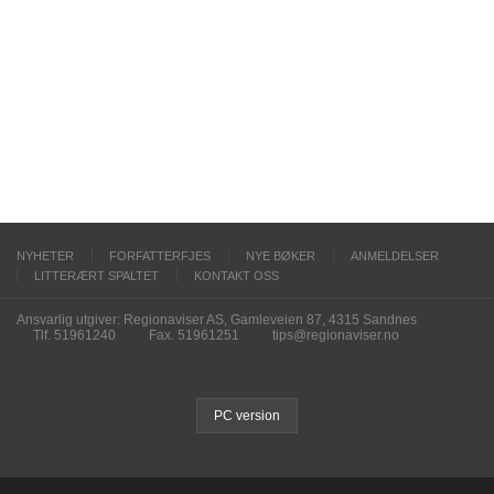
NYHETER
FORFATTERFJES
NYE BØKER
ANMELDELSER
LITTERÆRT SPALTET
KONTAKT OSS
Ansvarlig utgiver: Regionaviser AS, Gamleveien 87, 4315 Sandnes
Tlf. 51961240
Fax. 51961251
tips@regionaviser.no
PC version