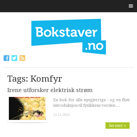
Tags: Komfyr
Irene utforsker elektrisk strøm
En bok for alle nysgjerrige - og en flott
introduksjon til fysikkens verden ...
13.11.2023
les mer »