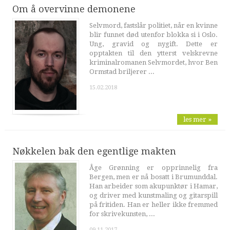
Om å overvinne demonene
Selvmord, fastslår politiet, når en kvinne
blir funnet død utenfor blokka si i Oslo.
Ung, gravid og nygift. Dette er
opptakten til den ytterst velskrevne
kriminalromanen Selvmordet, hvor Ben
Ormstad briljerer ...
15.02.2018
les mer »
Nøkkelen bak den egentlige makten
Åge Grønning er opprinnelig fra
Bergen, men er nå bosatt i Brumunddal.
Han arbeider som akupunktør i Hamar,
og driver med kunstmaling og gitarspill
på fritiden. Han er heller ikke fremmed
for skrivekunsten, ...
09.11.2017