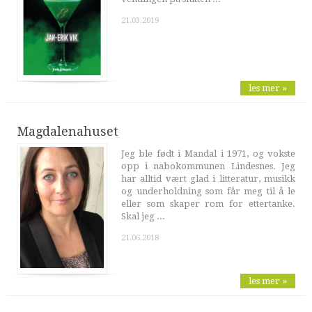
21.03.2019
les mer »
Magdalenahuset
Jeg ble født i Mandal i 1971, og vokste
opp i nabokommunen Lindesnes. Jeg
har alltid vært glad i litteratur, musikk
og underholdning som får meg til å le
eller som skaper rom for ettertanke.
Skal jeg ...
21.06.2018
les mer »