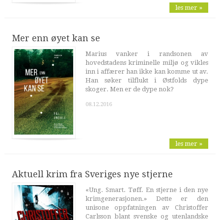
les mer »
Mer enn øyet kan se
Marius vanker i randsonen av
hovedstadens kriminelle miljø og vikles
inn i affærer han ikke kan komme ut av.
Han søker tilflukt i Østfolds dype
skoger. Men er de dype nok?
08.12.2016
les mer »
Aktuell krim fra Sveriges nye stjerne
«Ung. Smart. Tøff. En stjerne i den nye
krimgenerasjonen.» Dette er den
unisone oppfatningen av Christoffer
Carlsson blant svenske og utenlandske