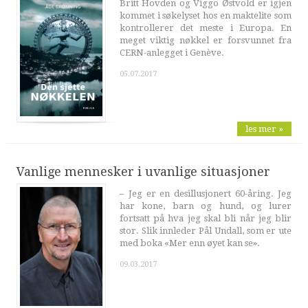
Britt Hovden og Viggo Østvold er igjen
kommet i søkelyset hos en maktelite som
kontrollerer det meste i Europa. En
meget viktig nøkkel er forsvunnet fra
CERN-anlegget i Genève.
05.07.2017
les mer »
Vanlige mennesker i uvanlige situasjoner
– Jeg er en desillusjonert 60-åring. Jeg
har kone, barn og hund, og lurer
fortsatt på hva jeg skal bli når jeg blir
stor. Slik innleder Pål Undall, som er ute
med boka «Mer enn øyet kan se».
09.03.2017