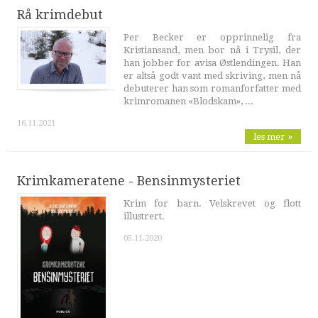
Rå krimdebut
Per Becker er opprinnelig fra
Kristiansand, men bor nå i Trysil, der
han jobber for avisa Østlendingen. Han
er altså godt vant med skriving, men nå
debuterer han som romanforfatter med
krimromanen «Blodskam», ...
16.11.2021
les mer »
Krimkameratene - Bensinmysteriet
Krim for barn. Velskrevet og flott
illustrert.
05.11.2020