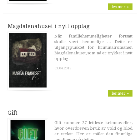
les mer »
Magdalenahuset i nytt opplag
Når familiehemmeligheter fortsatt
skulle vært hemmelige ... Dette er
utgangspunktet for kriminalromanen
Magdalenahuset, som nå er trykket i nytt
opplag.
03.04.2019
les mer »
Gift
Gift rommer 27 lettleste krimnoveller,
hvor overdreven bruk av vold og blod
er utelatt. Her er målet den finurlige
vendingen på slutten ...