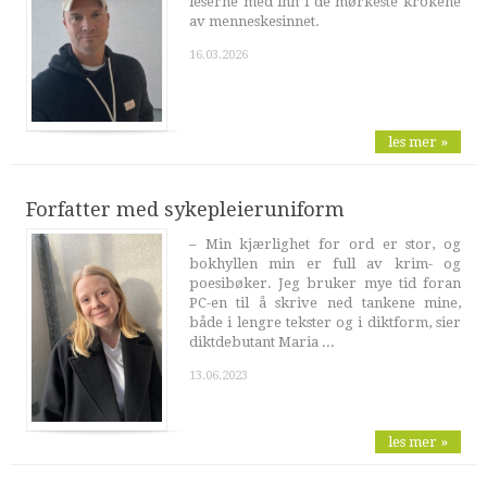
leserne med inn i de mørkeste krokene
av menneskesinnet.
16.03.2026
les mer »
Forfatter med sykepleieruniform
– Min kjærlighet for ord er stor, og
bokhyllen min er full av krim- og
poesibøker. Jeg bruker mye tid foran
PC-en til å skrive ned tankene mine,
både i lengre tekster og i diktform, sier
diktdebutant Maria ...
13.06.2023
les mer »