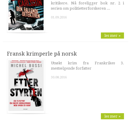
kritikere. Nå foreligger bok nr. 2 i
serien om politietterforskeren ...
01.09.2016
les mer »
Fransk krimperle på norsk
Utsøkt krim fra Frankrikes 3.
mestselgende forfatter
30.08.2016
les mer »