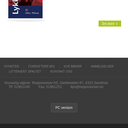
les mer »
NYHETER
FORFATTERFJES
NYE BØKER
ANMELDELSER
LITTERÆRT SPALTET
KONTAKT OSS
Ansvarlig utgiver: Regionaviser AS, Gamleveien 87, 4315 Sandnes
Tlf. 51961240
Fax. 51961251
tips@regionaviser.no
PC version