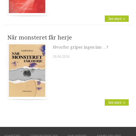
les mer »
Når monsteret får herje
Hvorfor griper ingen inn …?
26.06.2024
les mer »