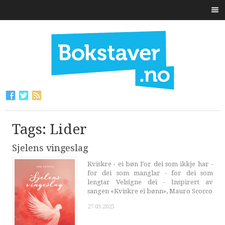
Tags: Lider
Sjelens vingeslag
Kviskre - ei bøn For dei som ikkje har -
for dei som manglar - for dei som
lengtar Velsigne dei - Inspirert av
sangen «Kviskre ei bønn», Mauro Scocco
27.03.2025