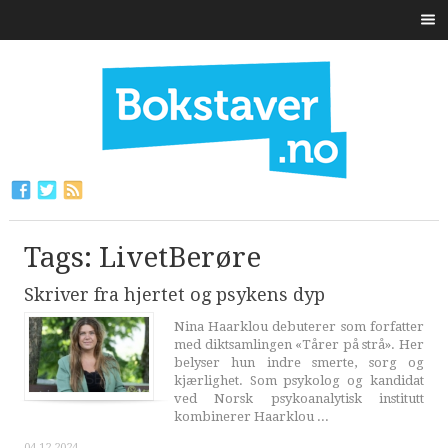
Tags: LivetBerøre
Skriver fra hjertet og psykens dyp
Nina Haarklou debuterer som forfatter
med diktsamlingen «Tårer på strå». Her
belyser hun indre smerte, sorg og
kjærlighet. Som psykolog og kandidat
ved Norsk psykoanalytisk institutt
kombinerer Haarklou ...
04.12.2024