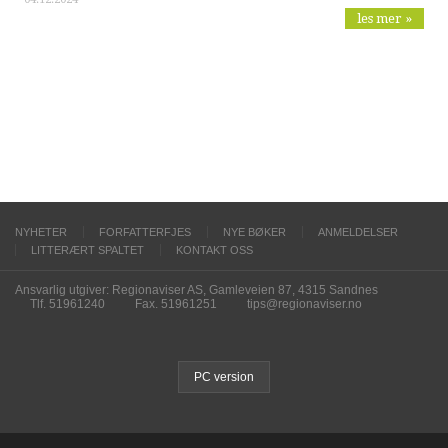
les mer »
NYHETER
FORFATTERFJES
NYE BØKER
ANMELDELSER
LITTERÆRT SPALTET
KONTAKT OSS
Ansvarlig utgiver: Regionaviser AS, Gamleveien 87, 4315 Sandnes
Tlf. 51961240
Fax. 51961251
tips@regionaviser.no
PC version