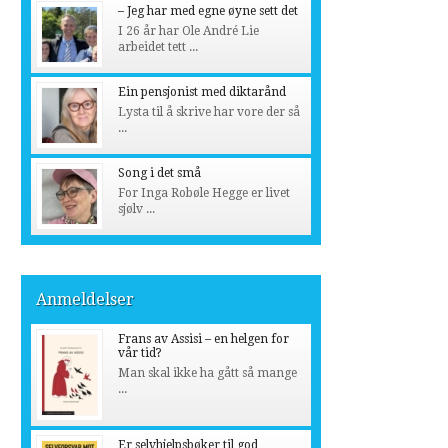
– Jeg har med egne øyne sett det
I 26 år har Ole André Lie
arbeidet tett ...
Ein pensjonist med diktarånd
Lysta til å skrive har vore der så
...
Song i det små
For Inga Robøle Hegge er livet
sjølv ...
Anmeldelser
Frans av Assisi – en helgen for
vår tid?
Man skal ikke ha gått så mange
...
Er selvhjelpsbøker til god