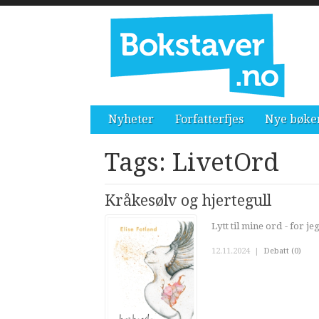
Nyheter
Forfatterfjes
Nye bøke
Tags: LivetOrd
Kråkesølv og hjertegull
Lytt til mine ord - for 
12.11.2024
|
Debatt (0)