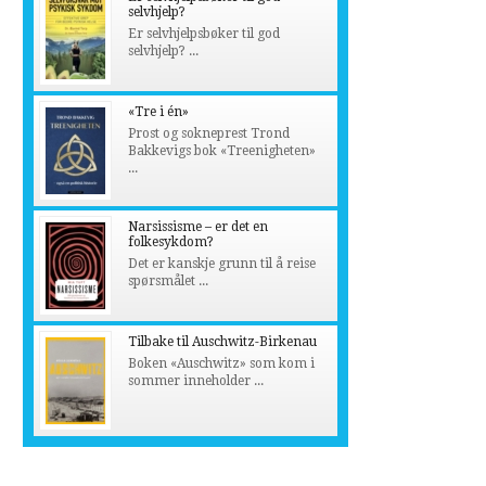
selvhjelp?
Er selvhjelpsbøker til god
selvhjelp? ...
«Tre i én»
Prost og sokneprest Trond
Bakkevigs bok «Treenigheten»
...
Narsissisme – er det en
folkesykdom?
Det er kanskje grunn til å reise
spørsmålet ...
Tilbake til Auschwitz-Birkenau
Boken «Auschwitz» som kom i
sommer inneholder ...