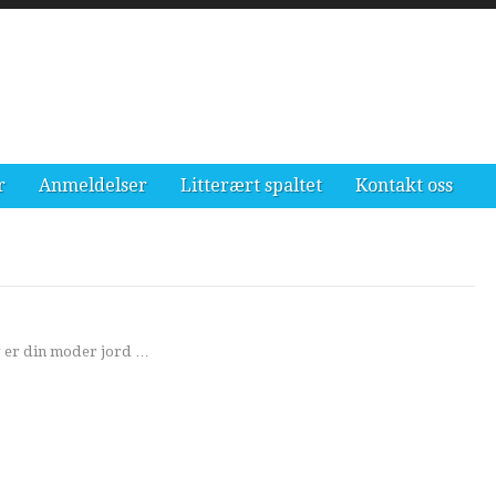
r
Anmeldelser
Litterært spaltet
Kontakt oss
jeg er din moder jord …