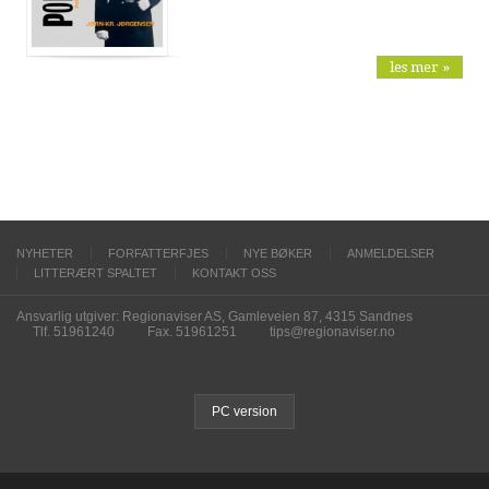
les mer »
NYHETER
FORFATTERFJES
NYE BØKER
ANMELDELSER
LITTERÆRT SPALTET
KONTAKT OSS
Ansvarlig utgiver: Regionaviser AS, Gamleveien 87, 4315 Sandnes
Tlf. 51961240
Fax. 51961251
tips@regionaviser.no
PC version