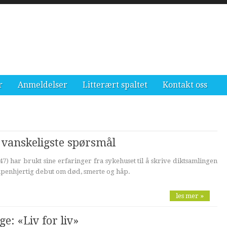
r
Anmeldelser
Litterært spaltet
Kontakt oss
 vanskeligste spørsmål
7) har brukt sine erfaringer fra sykehuset til å skrive diktsamlingen
 åpenhjertig debut om død, smerte og håp.
les mer »
e: «Liv for liv»