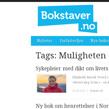
Nyheter
Forfatterfjes
Nye bøke
Tags: Muligheten
Sykepleier med dikt om livets
Elisabeth Ravnå Tverå (4
«Hvert steg vi tar» – en
04.08.2025
|
Debatt (0)
Ny bok om henrettelser i Norg