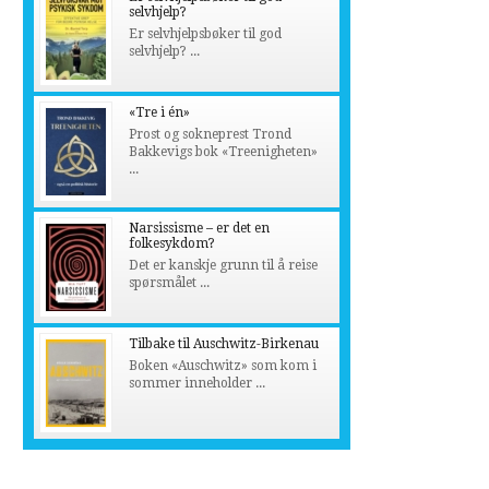
selvhjelp?
Er selvhjelpsbøker til god
selvhjelp? ...
«Tre i én»
Prost og sokneprest Trond
Bakkevigs bok «Treenigheten»
...
Narsissisme – er det en
folkesykdom?
Det er kanskje grunn til å reise
spørsmålet ...
Tilbake til Auschwitz-Birkenau
Boken «Auschwitz» som kom i
sommer inneholder ...