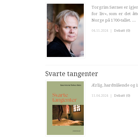
Torgrim Sørnes er igjen
for liv», som er det åt
Norge på 1700-tallet. ...
04.11.2024
|
Debatt (0)
Svarte tangenter
Ærlig, hardtslående og i
11.04.2024
|
Debatt (0)