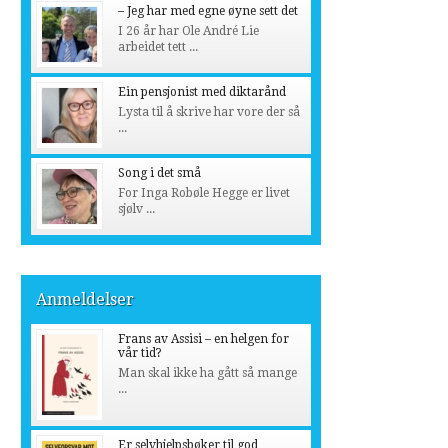
– Jeg har med egne øyne sett det
I 26 år har Ole André Lie
arbeidet tett ...
Ein pensjonist med diktarånd
Lysta til å skrive har vore der så
...
Song i det små
For Inga Robøle Hegge er livet
sjølv ...
Anmeldelser
Frans av Assisi – en helgen for
vår tid?
Man skal ikke ha gått så mange
...
Er selvhjelpsbøker til god