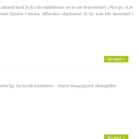
 aktuell med bok i sin omfattende serie om henrettelser i Norge. «Liv
tende bindet i serien, utforsker skjebnene til de som ble henrettet i
les mer »
nderlig. En lyrisk knyttneve. - Sturte Haugsgjerd, skuespiller
les mer »