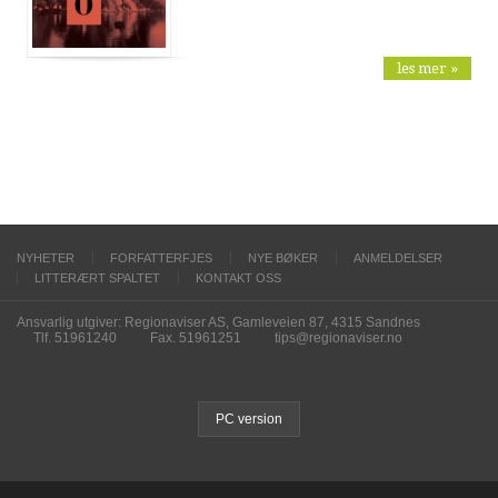
les mer »
NYHETER
FORFATTERFJES
NYE BØKER
ANMELDELSER
LITTERÆRT SPALTET
KONTAKT OSS
Ansvarlig utgiver: Regionaviser AS, Gamleveien 87, 4315 Sandnes
Tlf. 51961240
Fax. 51961251
tips@regionaviser.no
PC version