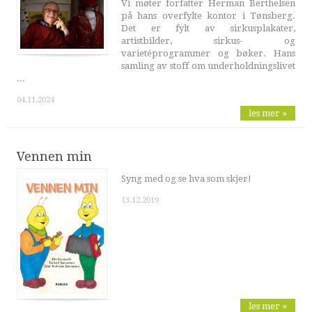
Vi møter forfatter Herman Berthelsen
på hans overfylte kontor i Tønsberg.
Det er fylt av sirkusplakater,
artistbilder, sirkus- og
varietéprogrammer og bøker. Hans
samling av stoff om underholdningslivet
...
04.11.2024
les mer »
Vennen min
Syng med og se hva som skjer!
13.12.2019
les mer »