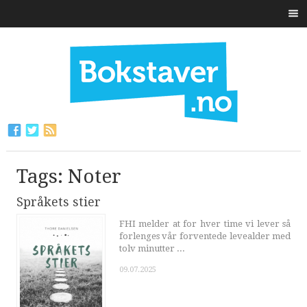
Tags: Noter
Språkets stier
FHI melder at for hver time vi lever så
forlenges vår forventede levealder med
tolv minutter ...
09.07.2025