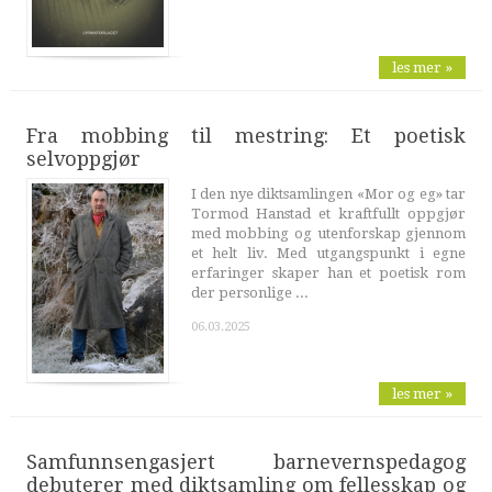
les mer »
Fra mobbing til mestring: Et poetisk
selvoppgjør
I den nye diktsamlingen «Mor og eg» tar
Tormod Hanstad et kraftfullt oppgjør
med mobbing og utenforskap gjennom
et helt liv. Med utgangspunkt i egne
erfaringer skaper han et poetisk rom
der personlige ...
06.03.2025
les mer »
Samfunnsengasjert barnevernspedagog
debuterer med diktsamling om fellesskap og