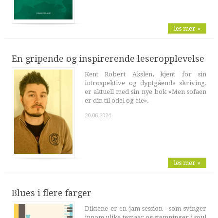
les mer »
En gripende og inspirerende leseropplevelse
Kent Robert Akslen, kjent for sin
introspektive og dyptgående skriving,
er aktuell med sin nye bok «Men sofaen
er din til odel og eie».
20.06.2024
les mer »
Blues i flere farger
Diktene er en jam session - som svinger
innom ulike temaer og stemninger i soul