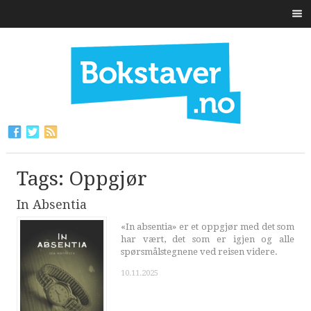
Tags: Oppgjør
In Absentia
«In absentia» er et oppgjør med det som
har vært, det som er igjen og alle
spørsmålstegnene ved reisen videre.
10.11.2025