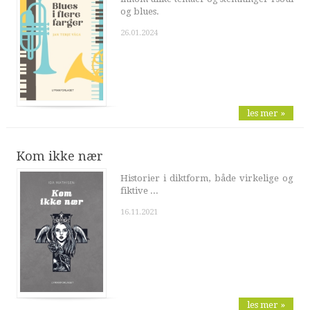
og blues.
26.01.2024
les mer »
Kom ikke nær
Historier i diktform, både virkelige og
fiktive ...
16.11.2021
les mer »