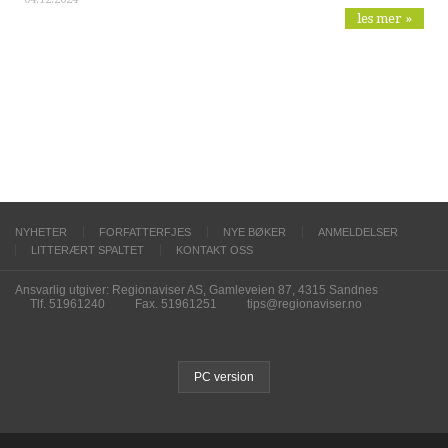
les mer »
NYHETER
FORFATTERFJES
NYE BØKER
ANMELDELSER
LITTERÆRT SPALTET
KONTAKT OSS
Ansvarlig utgiver: Regionaviser AS, Gamleveien 87, 4315 Sandnes
Tlf. 51961240
Fax. 51961251
tips@regionaviser.no
PC version