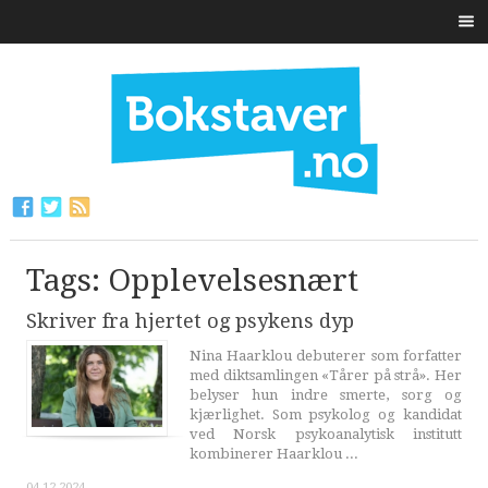
Tags: Opplevelsesnært
Skriver fra hjertet og psykens dyp
Nina Haarklou debuterer som forfatter
med diktsamlingen «Tårer på strå». Her
belyser hun indre smerte, sorg og
kjærlighet. Som psykolog og kandidat
ved Norsk psykoanalytisk institutt
kombinerer Haarklou ...
04.12.2024