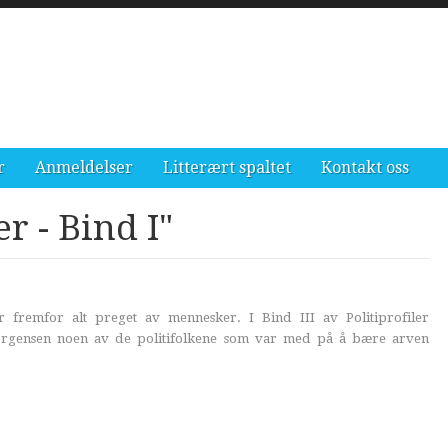
r
Anmeldelser
Litterært spaltet
Kontakt oss
er - Bind I"
er fremfor alt preget av mennesker. I Bind III av Politiprofiler
Jørgensen noen av de politifolkene som var med på å bære arven