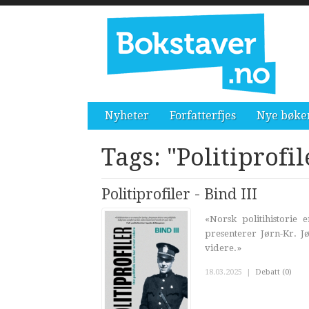
Nyheter
Forfatterfjes
Nye bøke
Tags: "Politiprofil
Politiprofiler - Bind III
«Norsk politihistorie 
presenterer Jørn-Kr. 
videre.»
18.03.2025
|
Debatt (0)