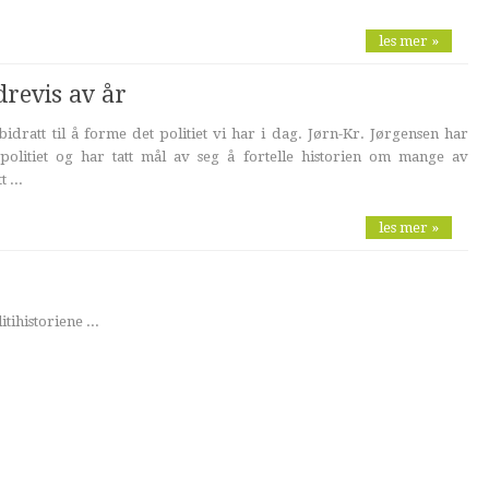
les mer »
revis av år
ratt til å forme det politiet vi har i dag. Jørn-Kr. Jørgensen har
politiet og har tatt mål av seg å fortelle historien om mange av
 ...
les mer »
ihistoriene ...