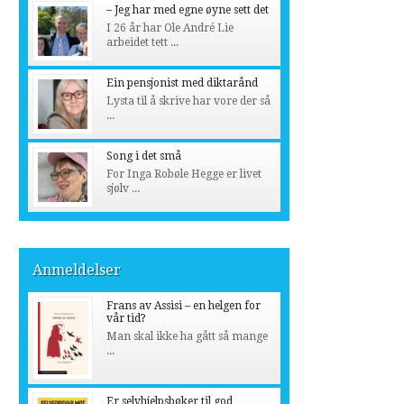
– Jeg har med egne øyne sett det
I 26 år har Ole André Lie
arbeidet tett ...
Ein pensjonist med diktarånd
Lysta til å skrive har vore der så
...
Song i det små
For Inga Robøle Hegge er livet
sjølv ...
Anmeldelser
Frans av Assisi – en helgen for
vår tid?
Man skal ikke ha gått så mange
...
Er selvhjelpsbøker til god