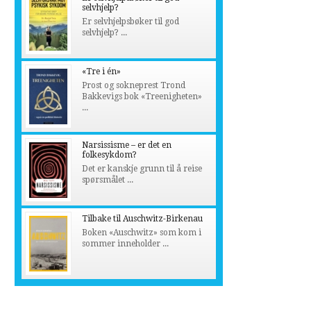
selvhjelp?
Er selvhjelpsbøker til god
selvhjelp? ...
«Tre i én»
Prost og sokneprest Trond
Bakkevigs bok «Treenigheten»
...
Narsissisme – er det en
folkesykdom?
Det er kanskje grunn til å reise
spørsmålet ...
Tilbake til Auschwitz-Birkenau
Boken «Auschwitz» som kom i
sommer inneholder ...