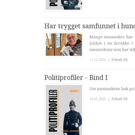
Har trygget samfunnet i hund
Mange mennesker har bid
jobbet i en årrekke i 
menneskene som har stått
11.12.2024
|
Debatt (0)
Politiprofiler - Bind I
Om menneskene bak polit
24.03.2023
|
Debatt (0)