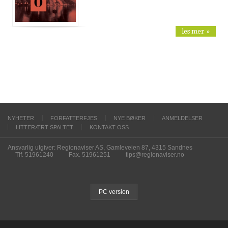
les mer »
NYHETER
FORFATTERFJES
NYE BØKER
ANMELDELSER
LITTERÆRT SPALTET
KONTAKT OSS
Ansvarlig utgiver: Regionaviser AS, Gamleveien 87, 4315 Sandnes
Tlf. 51961240
Fax. 51961251
tips@regionaviser.no
PC version