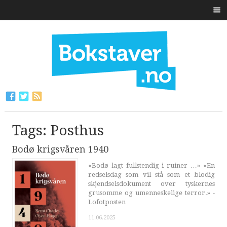
Tags: Posthus
Bodø krigsvåren 1940
«Bodø lagt fullstendig i ruiner …» «En
redselsdag som vil stå som et blodig
skjendselsdokument over tyskernes
grusomme og umenneskelige terror.» -
Lofotposten
11.06.2025