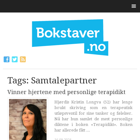
Tags: Samtalepartner
Vinner hjertene med personlige terapidikt
Hjørdis Kristin Longva (52) har lenge
brukt skriving som en terapeutisk
utløpsventil for sine tanker og følelser.
Nå har hun samlet de mest personlige
diktene i boken «Terapidikt». Boken
har allerede fått ...
16.09.2024