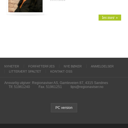
les mer »
NYHETER
FORFATTERFJES
NYE BØKER
ANMELDELSER
LITTERÆRT SPALTET
KONTAKT OSS
Ansvarlig utgiver: Regionaviser AS, Gamleveien 87, 4315 Sandnes
Tlf. 51961240
Fax. 51961251
tips@regionaviser.no
PC version