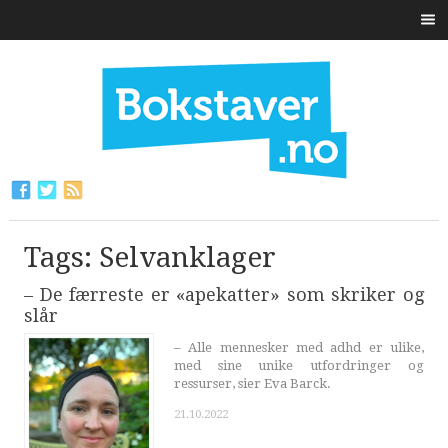
Tags: Selvanklager
– De færreste er «apekatter» som skriker og
slår
– Alle mennesker med adhd er ulike,
med sine unike utfordringer og
ressurser, sier Eva Barck.
21.10.2022