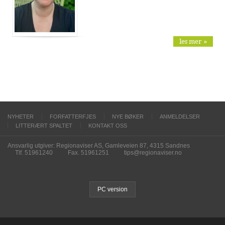
les mer »
NYHETER
FORFATTERFJES
NYE BØKER
ANMELDELSER
LITTERÆRT SPALTET
KONTAKT OSS
Ansvarlig utgiver: Regionaviser AS, Gamleveien 87, 4315 Sandnes
Tlf. 51961240
Fax. 51961251
tips@regionaviser.no
PC version