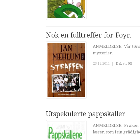
Nok en fulltreffer for Foyn
ANMELDELSE: Vår tønsb
mysterier.
26.12.2011
|
Debatt (0)
Utspekulerte pappskaller
ANMELDELSE: Frøken Kn
lærer, som i sin grådi