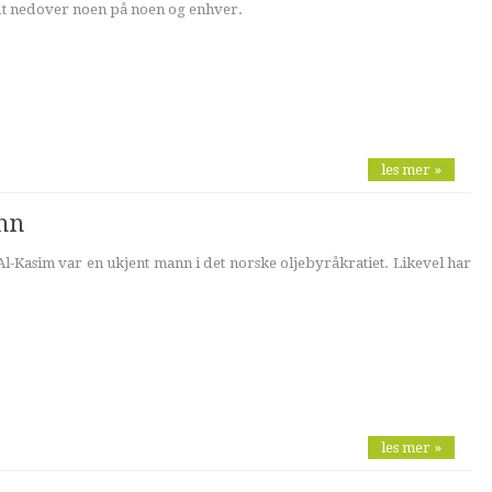
aldt nedover noen på noen og enhver.
les mer »
nn
Kasim var en ukjent mann i det norske oljebyråkratiet. Likevel har
les mer »