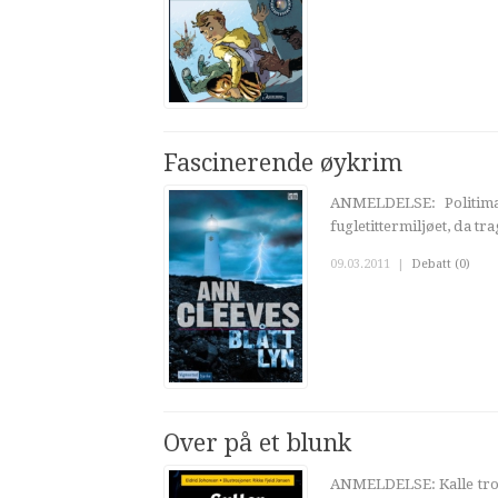
Fascinerende øykrim
ANMELDELSE: Politim
fugletittermiljøet, da t
09.03.2011
|
Debatt (0)
Over på et blunk
ANMELDELSE: Kalle tror