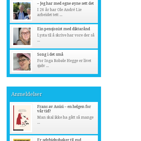
– Jeg har med egne øyne sett det
I 26 år har Ole André Lie
arbeidet tett ...
Ein pensjonist med diktarånd
Lysta til å skrive har vore der så
...
Song i det små
For Inga Robøle Hegge er livet
sjølv ...
Anmeldelser
Frans av Assisi – en helgen for
vår tid?
Man skal ikke ha gått så mange
...
Er selvhjelpsbøker til god