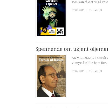
som kan få det til gå k
07.03.2011
|
Debatt (0)
Spennende om ukjent oljema
ANMELDELSE: Farouk Al-
vi mye å takke ham for.
07.02.2011
|
Debatt (0)