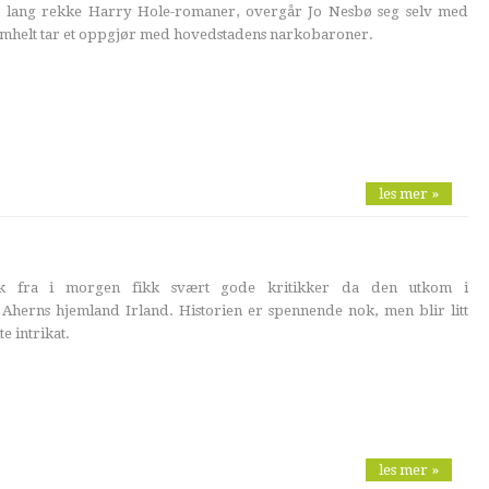
lang rekke Harry Hole-romaner, overgår Jo Nesbø seg selv med
rimhelt tar et oppgjør med hovedstadens narkobaroner.
les mer »
 fra i morgen fikk svært gode kritikker da den utkom i
a Aherns hjemland Irland. Historien er spennende nok, men blir litt
e intrikat.
les mer »