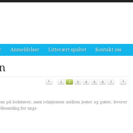
r
Anmeldelser
Litterært spaltet
Kontakt oss
en
‹
›
1
2
3
4
5
6
7
på bokstaver, samt relasjonene mellom jenter og gutter, leverer
llesamling for unge