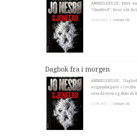
ANMELDELSE: Etter en 
"Gjenferd", hvor vår k
14.09.2011
|
Debatt (0)
Dagbok fra i morgen
ANMELDELSE: Dagbok
originalutgave i Cecili
overdreven og ikke så lit
13.08.2011
|
Debatt (0)