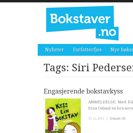
Nyheter
Forfatterfjes
Nye bøke
Tags: Siri Peders
Engasjerende bokstavkyss
ANMELDELSE: Med fokus 
Erna Osland en bra nove
31.12.2011
|
Debatt (0)