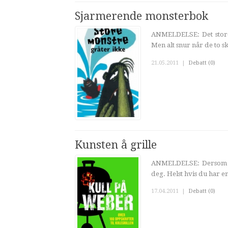
Sjarmerende monsterbok
ANMELDELSE: Det store
Men alt snur når de to s
21.05.2011
|
Debatt (0)
Kunsten å grille
ANMELDELSE: Dersom du
deg. Helst hvis du har e
17.04.2011
|
Debatt (0)