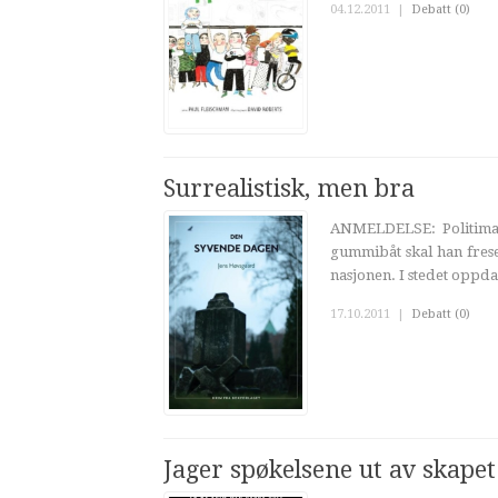
04.12.2011
|
Debatt (0)
Surrealistisk, men bra
ANMELDELSE: Politiman
gummibåt skal han frese 
nasjonen. I stedet oppda
17.10.2011
|
Debatt (0)
Jager spøkelsene ut av skapet