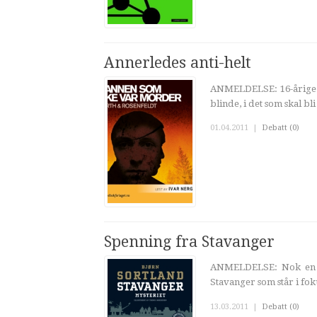
Annerledes anti-helt
ANMELDELSE: 16-årige Ro
blinde, i det som skal b
01.04.2011
|
Debatt (0)
Spenning fra Stavanger
ANMELDELSE: Nok en bo
Stavanger som står i foku
13.03.2011
|
Debatt (0)