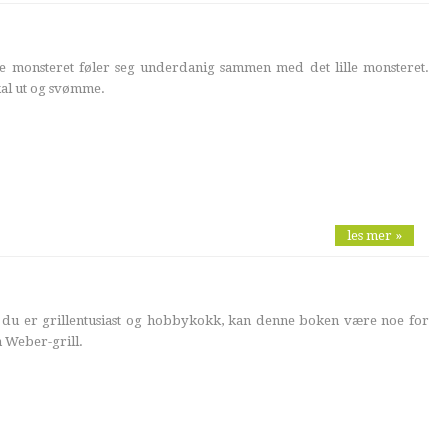
 monsteret føler seg underdanig sammen med det lille monsteret.
kal ut og svømme.
les mer »
 er grillentusiast og hobbykokk, kan denne boken være noe for
n Weber-grill.