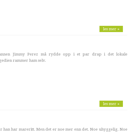
les mer »
annen Jimmy Perez må rydde opp i et par drap i det lokale
ragedien rammer ham selv.
les mer »
 han har mareritt. Men det er noe mer enn det. Noe uhyggelig. Noe