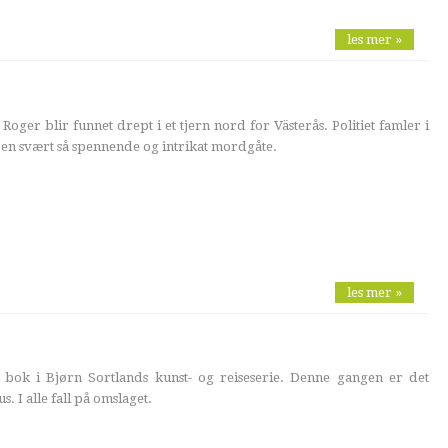
les mer »
ger blir funnet drept i et tjern nord for Västerås. Politiet famler i
li en svært så spennende og intrikat mordgåte.
les mer »
k i Bjørn Sortlands kunst- og reiseserie. Denne gangen er det
s. I alle fall på omslaget.