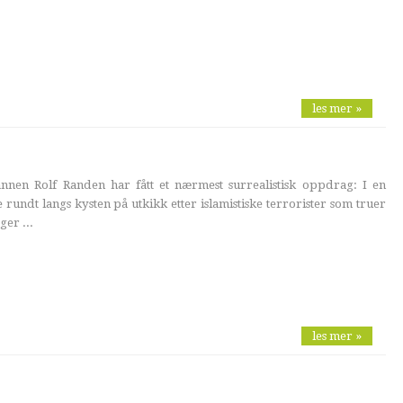
les mer »
nen Rolf Randen har fått et nærmest surrealistisk oppdrag: I en
rundt langs kysten på utkikk etter islamistiske terrorister som truer
ger ...
les mer »