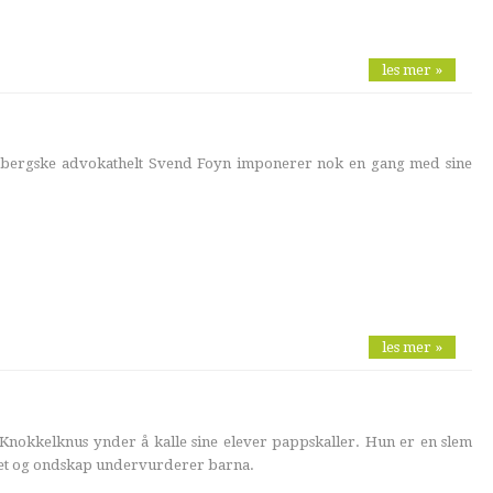
les mer »
ergske advokathelt Svend Foyn imponerer nok en gang med sine
les mer »
okkelknus ynder å kalle sine elever pappskaller. Hun er en slem
ghet og ondskap undervurderer barna.