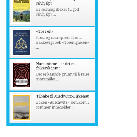
selvhjelp?
Er selvhjelpsbøker til god
selvhjelp? ...
«Tre i én»
Prost og sokneprest Trond
Bakkevigs bok «Treenigheten»
...
Narsissisme – er det en
folkesykdom?
Det er kanskje grunn til å reise
spørsmålet ...
Tilbake til Auschwitz-Birkenau
Boken «Auschwitz» som kom i
sommer inneholder ...