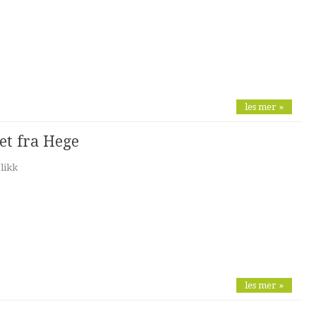
les mer »
het fra Hege
likk
les mer »