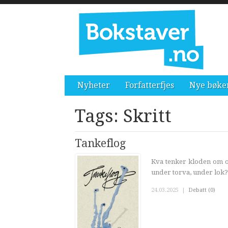
Nyheter
Forfatterfjes
Nye bøke
Tags: Skritt
Tankeflog
Kva tenker kloden om os
under torva, under lok?
24.03.2025
|
Debatt (0)