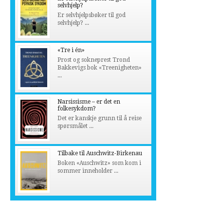
selvhjelp?
Er selvhjelpsbøker til god
selvhjelp? ...
«Tre i én»
Prost og sokneprest Trond
Bakkevigs bok «Treenigheten»
...
Narsissisme – er det en
folkesykdom?
Det er kanskje grunn til å reise
spørsmålet ...
Tilbake til Auschwitz-Birkenau
Boken «Auschwitz» som kom i
sommer inneholder ...