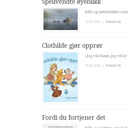
Speilvendte øyeblikk
Dikt og naturbilder som
22.05.2023
|
Debatt (0)
Clothilde gjør opprør
«Jeg vil danse, jeg vil l
24.03.2023
|
Debatt (0)
Fordi du fortjener det