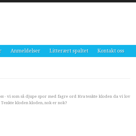
r
Anmeldelser
Litterært spaltet
Kontakt oss
s - vi som så djupe spor med fagre ord Kva tenkte kloden da vi lov
 Tenkte kloden kloden, nok er nok?