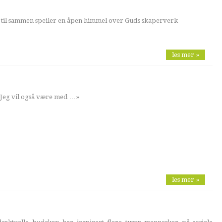
 til sammen speiler en åpen himmel over Guds skaperverk
les mer »
e! Jeg vil også være med …»
les mer »