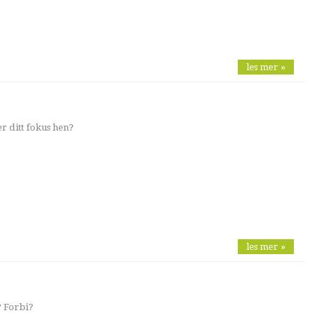
les mer »
r ditt fokus hen?
les mer »
? Forbi?