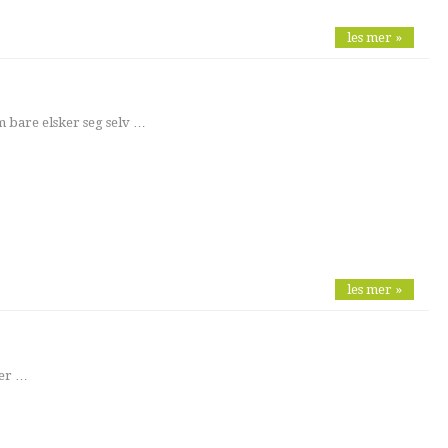
les mer »
 bare elsker seg selv …
les mer »
ger …