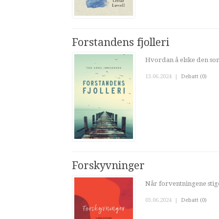
Forstandens fjolleri
Hvordan å elske den som
13.06.2024
|
Debatt (0)
Forskyvninger
Når forventningene sti
03.06.2024
|
Debatt (0)