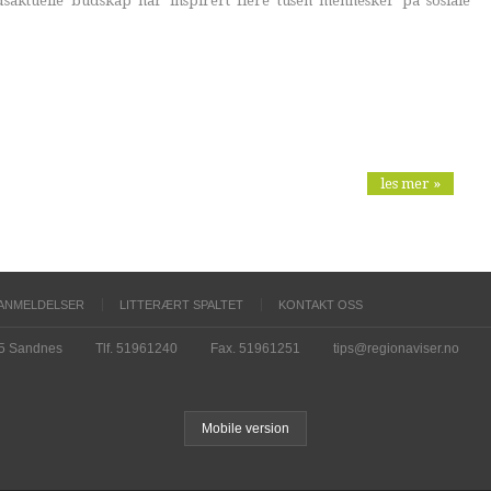
dsaktuelle budskap har inspirert flere tusen mennesker på sosiale
les mer »
ANMELDELSER
LITTERÆRT SPALTET
KONTAKT OSS
15 Sandnes
Tlf. 51961240
Fax. 51961251
tips@regionaviser.no
Mobile version