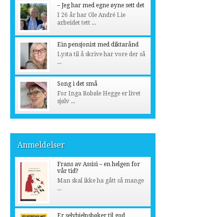
– Jeg har med egne øyne sett det
I 26 år har Ole André Lie
arbeidet tett ...
Ein pensjonist med diktarånd
Lysta til å skrive har vore der så
...
Song i det små
For Inga Robøle Hegge er livet
sjølv ...
Anmeldelser
Frans av Assisi – en helgen for
vår tid?
Man skal ikke ha gått så mange
...
Er selvhjelpsbøker til god