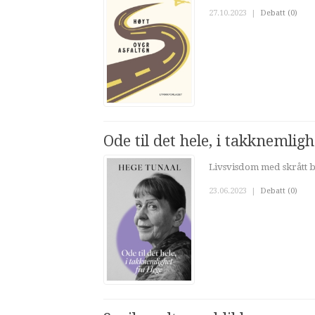
27.10.2023
|
Debatt (0)
Ode til det hele, i takknemlig
Livsvisdom med skrått b
23.06.2023
|
Debatt (0)