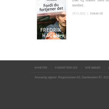
Dikt og tekster med ti
medier.
29.11.2022
|
Debatt (0)
NYHETER
FORFATTERFJES
NYE BØKER
Ansvarlig utgiver: Regionaviser AS, Gamleveien 87, 43