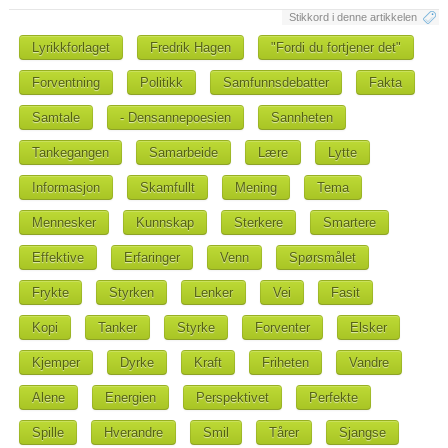
Stikkord i denne artikkelen
Lyrikkforlaget
Fredrik Hagen
"Fordi du fortjener det"
Forventning
Politikk
Samfunnsdebatter
Fakta
Samtale
- Densannepoesien
Sannheten
Tankegangen
Samarbeide
Lære
Lytte
Informasjon
Skamfullt
Mening
Tema
Mennesker
Kunnskap
Sterkere
Smartere
Effektive
Erfaringer
Venn
Spørsmålet
Frykte
Styrken
Lenker
Vei
Fasit
Kopi
Tanker
Styrke
Forventer
Elsker
Kjemper
Dyrke
Kraft
Friheten
Vandre
Alene
Energien
Perspektivet
Perfekte
Spille
Hverandre
Smil
Tårer
Sjangse