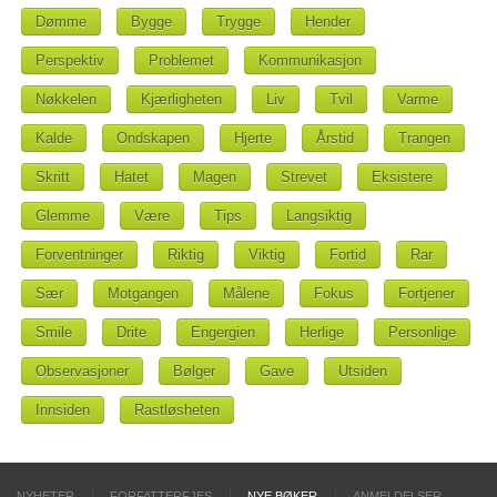
Dømme
Bygge
Trygge
Hender
Perspektiv
Problemet
Kommunikasjon
Nøkkelen
Kjærligheten
Liv
Tvil
Varme
Kalde
Ondskapen
Hjerte
Årstid
Trangen
Skritt
Hatet
Magen
Strevet
Eksistere
Glemme
Være
Tips
Langsiktig
Forventninger
Riktig
Viktig
Fortid
Rar
Sær
Motgangen
Målene
Fokus
Fortjener
Smile
Drite
Engergien
Herlige
Personlige
Observasjoner
Bølger
Gave
Utsiden
Innsiden
Rastløsheten
NYHETER
FORFATTERFJES
NYE BØKER
ANMELDELSER