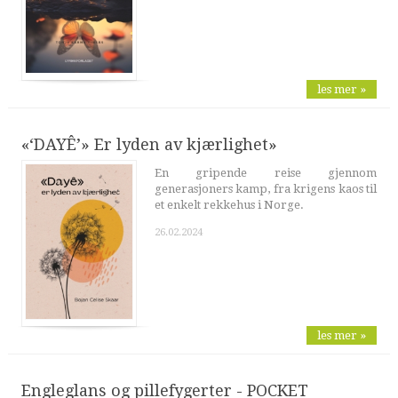
les mer »
«‘DAYÊ’» Er lyden av kjærlighet»
En gripende reise gjennom
generasjoners kamp, fra krigens kaos til
et enkelt rekkehus i Norge.
26.02.2024
les mer »
Engleglans og pillefygerter - POCKET