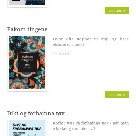
les mer »
Bakom tingene
Hvor ofte stopper vi opp og bare
eksisterer i nuet?
30.06.2023
les mer »
Dikt og forbainna tøv
Koffør vær så førbainna stor - når man
e lykkelig som liten ...?