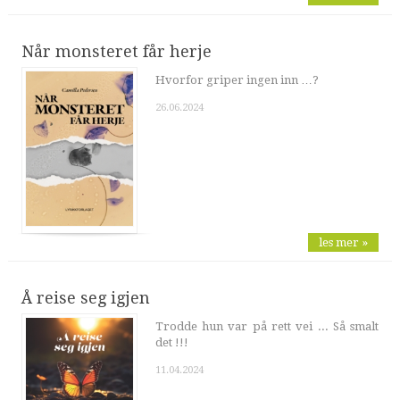
Når monsteret får herje
Hvorfor griper ingen inn …?
26.06.2024
les mer »
Å reise seg igjen
Trodde hun var på rett vei ... Så smalt
det !!!
11.04.2024