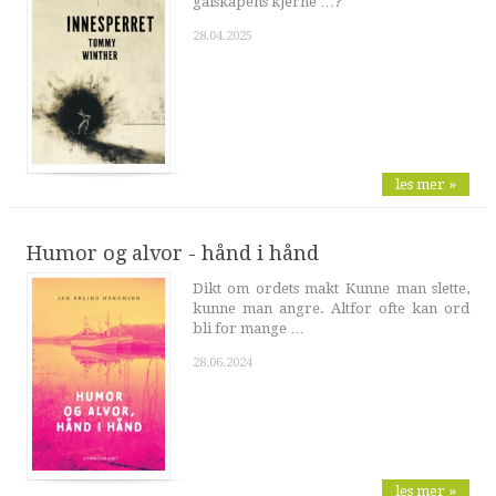
galskapens kjerne …?
28.04.2025
les mer »
Humor og alvor - hånd i hånd
Dikt om ordets makt Kunne man slette,
kunne man angre. Altfor ofte kan ord
bli for mange …
28.06.2024
les mer »