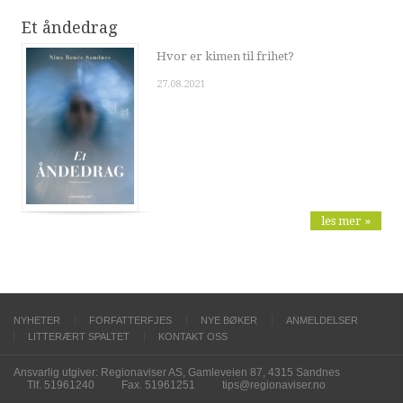
Et åndedrag
Hvor er kimen til frihet?
27.08.2021
les mer »
NYHETER
FORFATTERFJES
NYE BØKER
ANMELDELSER
LITTERÆRT SPALTET
KONTAKT OSS
Ansvarlig utgiver: Regionaviser AS, Gamleveien 87, 4315 Sandnes
Tlf. 51961240
Fax. 51961251
tips@regionaviser.no