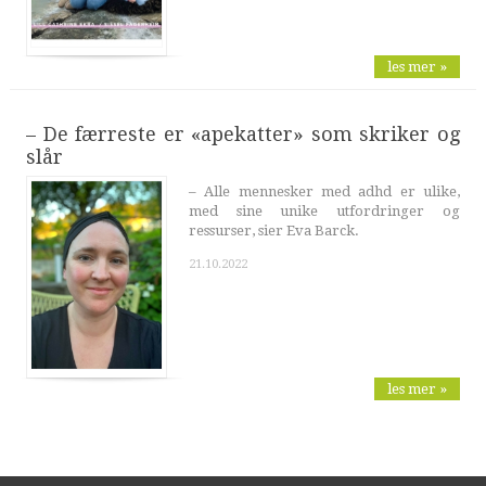
les mer »
– De færreste er «apekatter» som skriker og
slår
– Alle mennesker med adhd er ulike,
med sine unike utfordringer og
ressurser, sier Eva Barck.
21.10.2022
les mer »