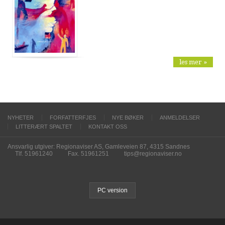
les mer »
NYHETER
FORFATTERFJES
NYE BØKER
ANMELDELSER
LITTERÆRT SPALTET
KONTAKT OSS
Ansvarlig utgiver: Regionaviser AS, Gamleveien 87, 4315 Sandnes
Tlf. 51961240
Fax. 51961251
tips@regionaviser.no
PC version