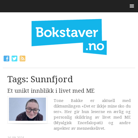
Tags: Sunnfjord
Et unikt innblikk i livet med ME
Tone Bakke er aktuell med
diktsamlingen «Det er ikkje mine sko du
ser». Her gir hun leserne en ærlig og
personlig skildring av livet med ME
(Myalgisk Encefalopati) og andre
aspekter av menneskelivet.
16.09.2024