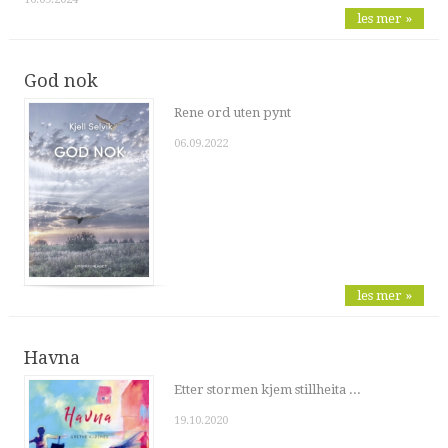
les mer »
God nok
Rene ord uten pynt
06.09.2022
les mer »
Havna
Etter stormen kjem stillheita ...
19.10.2020