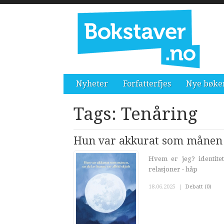
Nyheter
Forfatterfjes
Nye bøke
Tags: Tenåring
Hun var akkurat som månen - 
Hvem er jeg? identitet 
relasjoner - håp
18.06.2025
|
Debatt (0)