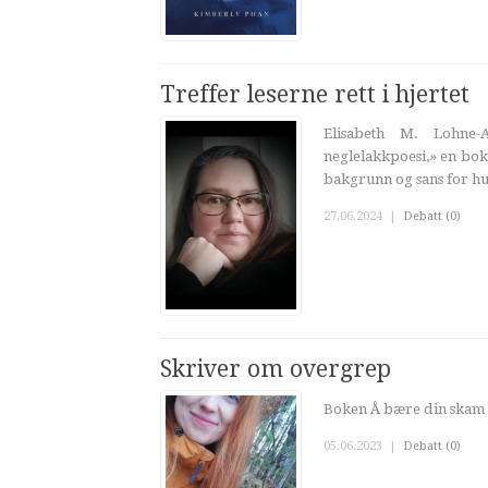
Treffer leserne rett i hjertet
Elisabeth M. Lohne-
neglelakkpoesi,» en bok 
bakgrunn og sans for hum
27.06.2024
|
Debatt (0)
Skriver om overgrep
Boken Å bære din skam er
05.06.2023
|
Debatt (0)