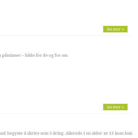
les mer »
påminner – både for de og for oss.
les mer »
nd begynte å skrive som 5-åring. Allerede i en alder av 13 kom hun