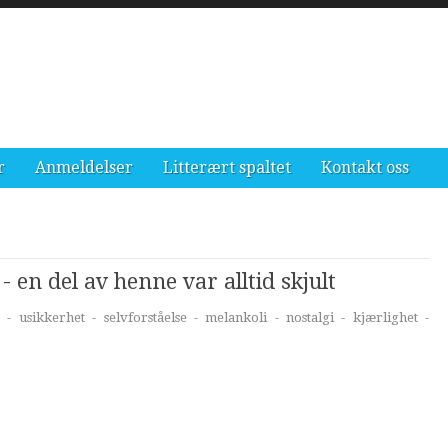
r
Anmeldelser
Litterært spaltet
Kontakt oss
en del av henne var alltid skjult
- usikkerhet - selvforståelse - melankoli - nostalgi - kjærlighet -