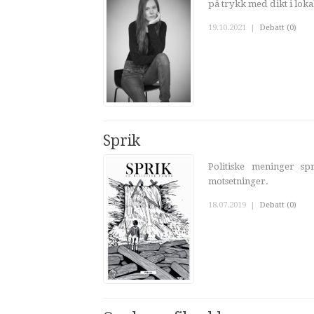
på trykk med dikt i loka
19.10.2021
|
Debatt (0)
Sprik
Politiske meninger s
motsetninger.
18.07.2019
|
Debatt (0)