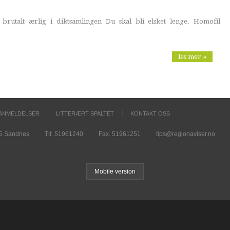
brutalt ærlig i diktsamlingen Du skal bli elsket lenge. Homofil
les mer »
ANMELDELSER
LITTERÆRT SPALTET
KONTAKT OSS
15 Sandnes
Tlf. 51961240
Fax. 51961251
tips@regionaviser.no
Mobile version