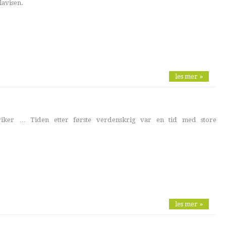
lavisen.
les mer »
priker … Tiden etter første verdenskrig var en tid med store
les mer »