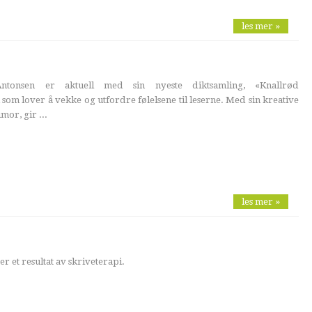
les mer »
Antonsen er aktuell med sin nyeste diktsamling, «Knallrød
som lover å vekke og utfordre følelsene til leserne. Med sin kreative
or, gir ...
les mer »
 et resultat av skriveterapi.