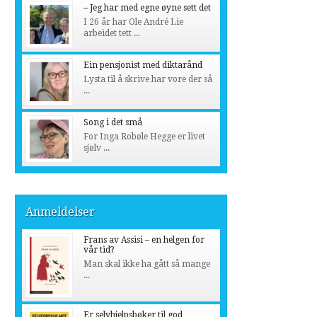
– Jeg har med egne øyne sett det
I 26 år har Ole André Lie
arbeidet tett ...
Ein pensjonist med diktarånd
Lysta til å skrive har vore der så
...
Song i det små
For Inga Robøle Hegge er livet
sjølv ...
Anmeldelser
Frans av Assisi – en helgen for
vår tid?
Man skal ikke ha gått så mange
...
Er selvhjelpsbøker til god