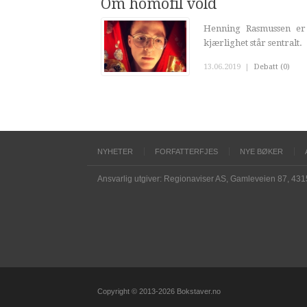
Om homofil vold
Henning Rasmussen er 
kjærlighet står sentralt.
13.06.2019
|
Debatt (0)
NYHETER
FORFATTERFJES
NYE BØKER
Ansvarlig utgiver: Regionaviser AS, Gamleveien 87, 43
Copyright © 2013-2026 Bokstaver.no