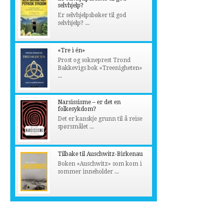
selvhjelp?
Er selvhjelpsbøker til god
selvhjelp? ...
«Tre i én»
Prost og sokneprest Trond
Bakkevigs bok «Treenigheten»
...
Narsissisme – er det en
folkesykdom?
Det er kanskje grunn til å reise
spørsmålet ...
Tilbake til Auschwitz-Birkenau
Boken «Auschwitz» som kom i
sommer inneholder ...