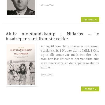
25.10.2022
les mer »
Aktiv motstandskamp i Nidaros – to
brødrepar var i fremste rekke
Av og til kan det virke som om annen
verdenskrig i Norge kun pågikk i Oslo
og at alle som «var med» var der. Den
som har lest litt, vet at det var ikke slik,
men like viktig er det å påpeke det og
minne ...
19.04.2021
les mer »