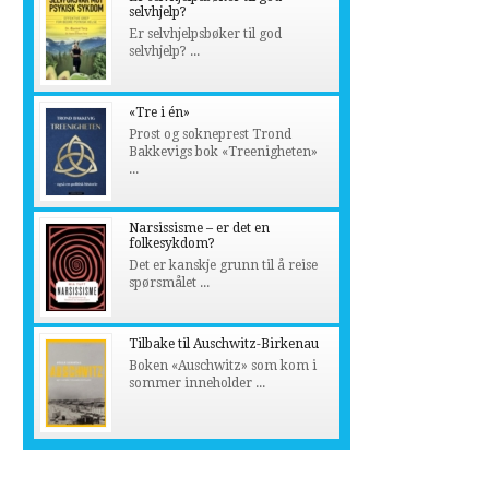
selvhjelp?
Er selvhjelpsbøker til god
selvhjelp? ...
«Tre i én»
Prost og sokneprest Trond
Bakkevigs bok «Treenigheten»
...
Narsissisme – er det en
folkesykdom?
Det er kanskje grunn til å reise
spørsmålet ...
Tilbake til Auschwitz-Birkenau
Boken «Auschwitz» som kom i
sommer inneholder ...