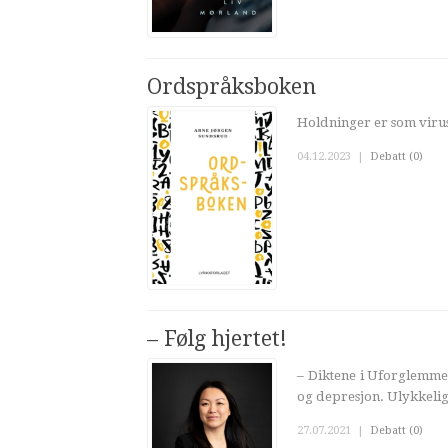
Ordspråksboken
Holdninger er som virus
04.12.2023
|
Debatt (0)
– Følg hjertet!
– Diktene i Uforglemmel
og depresjon. Ulykkelig 
27.07.2021
|
Debatt (0)