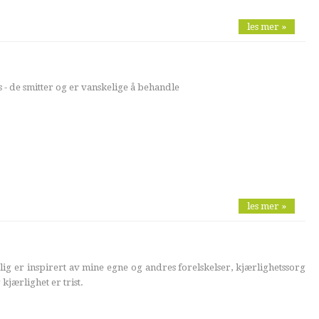
les mer »
 - de smitter og er vanskelige å behandle
les mer »
ig er inspirert av mine egne og andres forelskelser, kjærlighetssorg
kjærlighet er trist.