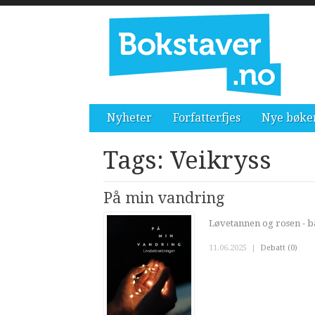
Nyheter
Forfatterfjes
Nye bøke
Tags: Veikryss
På min vandring
Løvetannen og rosen - b
11.06.2025
|
Debatt (0)