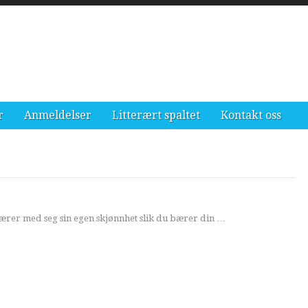
r
Anmeldelser
Litterært spaltet
Kontakt oss
ærer med seg sin egen skjønnhet slik du bærer din …