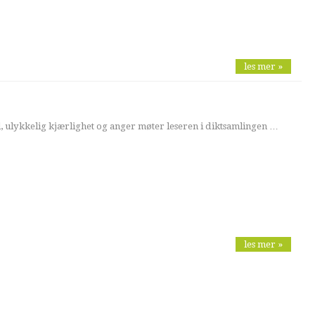
les mer »
el, ulykkelig kjærlighet og anger møter leseren i diktsamlingen …
les mer »