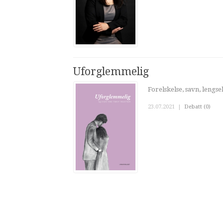
Uforglemmelig
Forelskelse, savn, lengs
23.07.2021
|
Debatt (0)