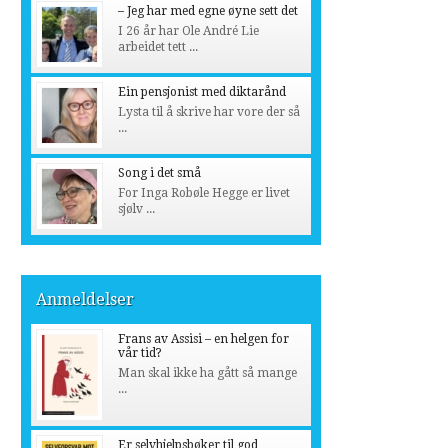
– Jeg har med egne øyne sett det
I 26 år har Ole André Lie
arbeidet tett ...
Ein pensjonist med diktarånd
Lysta til å skrive har vore der så
...
Song i det små
For Inga Robøle Hegge er livet
sjølv ...
Anmeldelser
Frans av Assisi – en helgen for
vår tid?
Man skal ikke ha gått så mange
...
Er selvhjelpsbøker til god