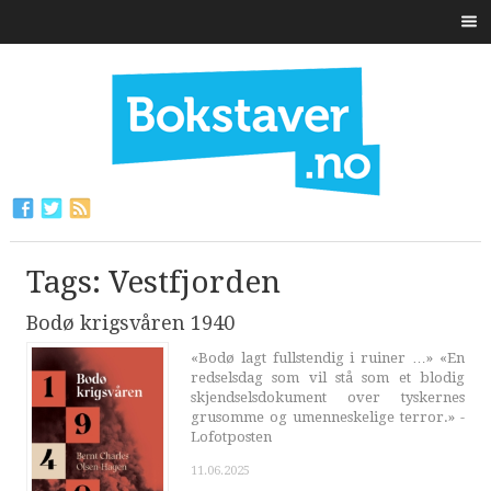
Tags: Vestfjorden
Bodø krigsvåren 1940
«Bodø lagt fullstendig i ruiner …» «En
redselsdag som vil stå som et blodig
skjendselsdokument over tyskernes
grusomme og umenneskelige terror.» -
Lofotposten
11.06.2025