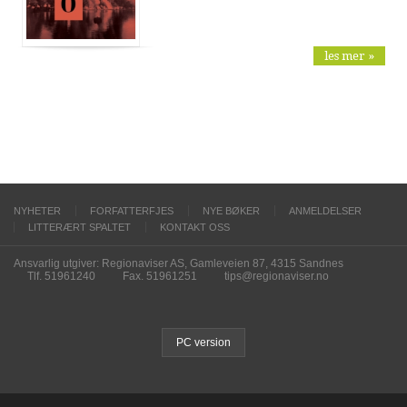
les mer »
NYHETER
FORFATTERFJES
NYE BØKER
ANMELDELSER
LITTERÆRT SPALTET
KONTAKT OSS
Ansvarlig utgiver: Regionaviser AS, Gamleveien 87, 4315 Sandnes
Tlf. 51961240
Fax. 51961251
tips@regionaviser.no
PC version