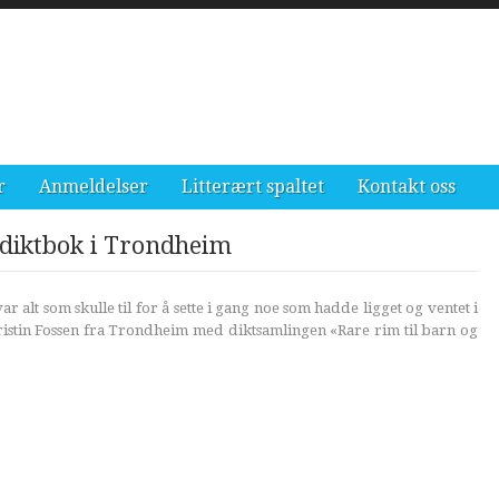
r
Anmeldelser
Litterært spaltet
Kontakt oss
 diktbok i Trondheim
ar alt som skulle til for å sette i gang noe som hadde ligget og ventet i
istin Fossen fra Trondheim med diktsamlingen «Rare rim til barn og