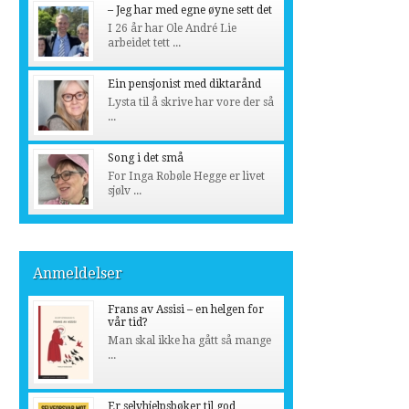
– Jeg har med egne øyne sett det
I 26 år har Ole André Lie
arbeidet tett ...
Ein pensjonist med diktarånd
Lysta til å skrive har vore der så
...
Song i det små
For Inga Robøle Hegge er livet
sjølv ...
Anmeldelser
Frans av Assisi – en helgen for
vår tid?
Man skal ikke ha gått så mange
...
Er selvhjelpsbøker til god