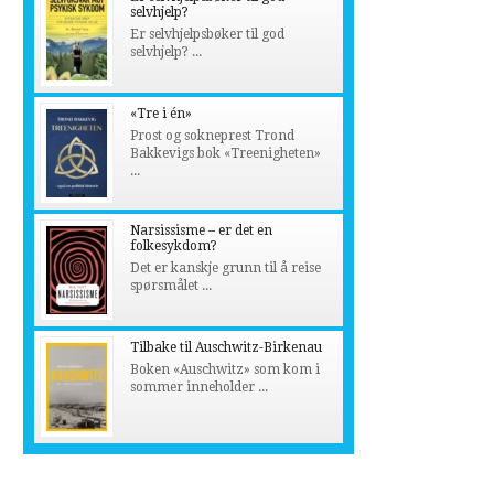
selvhjelp?
Er selvhjelpsbøker til god
selvhjelp? ...
«Tre i én»
Prost og sokneprest Trond
Bakkevigs bok «Treenigheten»
...
Narsissisme – er det en
folkesykdom?
Det er kanskje grunn til å reise
spørsmålet ...
Tilbake til Auschwitz-Birkenau
Boken «Auschwitz» som kom i
sommer inneholder ...