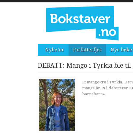
Nyheter
Forfatterfjes
Nye bøke
DEBATT: Mango i Tyrkia ble til
Et mango-tre i Tyrkia. Det v
mange år. Nå debuterer Kr
barnebarn».