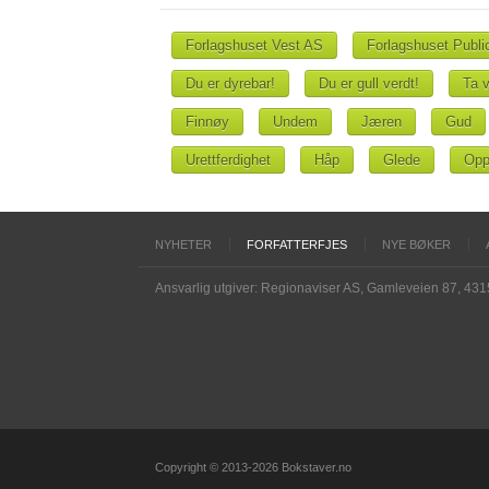
Forlagshuset Vest AS
Forlagshuset Publi
Du er dyrebar!
Du er gull verdt!
Ta v
Finnøy
Undem
Jæren
Gud
Urettferdighet
Håp
Glede
Opp
NYHETER
FORFATTERFJES
NYE BØKER
Ansvarlig utgiver: Regionaviser AS, Gamleveien 87, 43
Copyright © 2013-2026 Bokstaver.no