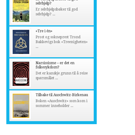
selvhjelp?
Er selvhjelpsbøker til god
selvhjelp? ...
«Tre i én»
Prost og sokneprest Trond
Bakkevigs bok «Treenigheten»
...
Narsissisme – er det en
folkesykdom?
Det er kanskje grunn til å reise
spørsmålet ...
Tilbake til Auschwitz-Birkenau
Boken «Auschwitz» som kom i
sommer inneholder ...