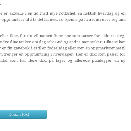
.
e er aktuelle i en tid med mye rotløshet, en hektisk hverdag og en
 oppmuntrer til å ta det litt med ro, kjenne på hva som rører seg inni
ller ikke, for du vil uansett finne noe som passer for akkurat deg.
andre dine tanker om deg selv, Gud og andre mennesker. Diktene kan
 er en fin gavebok å gi til en fødselsdag eller som en oppmerksomhet til
om trenger en oppmuntring i hverdagen. Her er dikt som passer for
ldal, som har flere dikt på lager og allerede planlegger en ny
Debatt (0x)