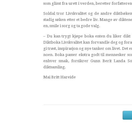
som glimt fra urett i verden, beretter forfatteren
Soldal tror Livskvalitet og de andre diktbøken
stadig søken etter et bedre liv. Mange av diktene
en, smile i sorg og ta gode valg.
– Du kan trygt kjøpe boka enten du liker dikt e
Diktboka Livskvalitet kan forvandle deg og for
gi trøst, inspirasjon og nye tanker om livet. Det
noen. Boka passer ekstra godt til mennesker s
enhver smak, forsikrer Gunn Berit Landa So
diktsamling.
Mai Britt Hareide