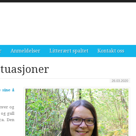
r
Anmeldelser
Litterært spaltet
Kontakt oss
situasjoner
26.03.2020
 sine å
 hver og
 og gull
ca. Den