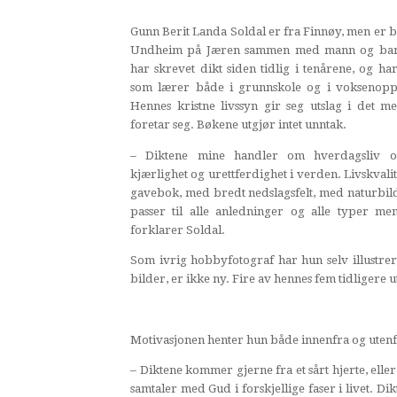
Gunn Berit Landa Soldal er fra Finnøy, men er b
Undheim på Jæren sammen med mann og ba
har skrevet dikt siden tidlig i tenårene, og ha
som lærer både i grunnskole og i voksenopp
Hennes kristne livssyn gir seg utslag i det m
foretar seg. Bøkene utgjør intet unntak.
– Diktene mine handler om hverdagsliv 
kjærlighet og urettferdighet i verden. Livskvalit
gavebok, med bredt nedslagsfelt, med naturbi
passer til alle anledninger og alle typer me
forklarer Soldal.
Som ivrig hobbyfotograf har hun selv illustre
bilder, er ikke ny. Fire av hennes fem tidligere
Motivasjonen henter hun både innenfra og utenf
– Diktene kommer gjerne fra et sårt hjerte, ell
samtaler med Gud i forskjellige faser i livet. D