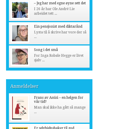
– Jeg har med egne øyne sett det
I 26 år har Ole André Lie
arbeidet tett ...
Ein pensjonist med diktarånd
Lysta til å skrive har vore der så
...
Song i det små
For Inga Robøle Hegge er livet
sjølv ...
Anmeldelser
Frans av Assisi – en helgen for
vår tid?
Man skal ikke ha gått så mange
...
Er selvhjelpsbøker til god