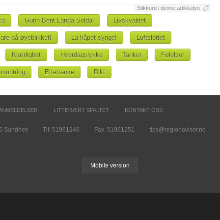
Stikkord i denne artikkelen
ca
Gunn Berit Landa Soldal
Livskvalitet
are på øyeblikket!
La håpet synge!
Luftslottet
Kjærlighet
Hverdagslykke
Tanker
Følelser
muntring
Ettertanke
Dikt
ANMELDELSER
LITTERÆRT SPALTET
KONTAKT OSS
15 Sandnes
Tlf. 51961240
Fax. 51961251
tips@regionaviser.no
Mobile version