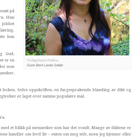
osatt på
rn. Hun
r jobbet
læring.
este hun
og Gud,
et er en
Forlagshuset Publica
Gunn Berit Landa Soldal
lder som
nnesker,
rt boken. Selve oppskriften, en fargesprakende blanding av dikt og
 utgivelser er laget over samme populære mal.
ra.
er med et blikk på mennesker som har det vondt. Mange av diktene er
iktene handler om levd liv – enten om meg selv, noen jeg kjenner eller