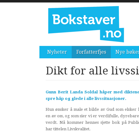
Nyheter
Forfatterfjes
Nye bøke
Dikt for alle livs
Gunn Berit Landa Soldal håper med diktene
spre håp og glede i alle livssituasjoner.
Hun ønsker å male et bilde av Gud som elsker
en av oss, og som sier vi er verdifulle, dyrebare
verdt. Nå kommer hennes sjette bok på Publi
har tittelen Livskvalitet.