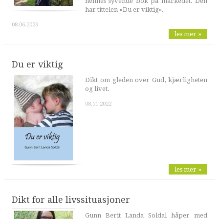
hennes syvende bok på markedet. Den
har tittelen «Du er viktig».
08.06.2023
les mer »
Du er viktig
Dikt om gleden over Gud, kjærligheten
og livet.
08.11.2022
les mer »
Dikt for alle livssituasjoner
Gunn Berit Landa Soldal håper med