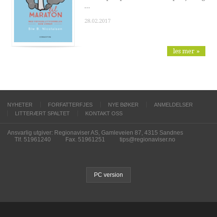
...
28.02.2017
les mer »
NYHETER
FORFATTERFJES
NYE BØKER
ANMELDELSER
LITTERÆRT SPALTET
KONTAKT OSS
Ansvarlig utgiver: Regionaviser AS, Gamleveien 87, 4315 Sandnes
Tlf. 51961240
Fax. 51961251
tips@regionaviser.no
PC version