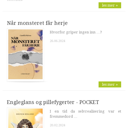
les mer »
Når monsteret får herje
Hvorfor griper ingen inn …?
26.06.2024
les mer »
Engleglans og pillefygerter - POCKET
I en tid da selvrealisering var et
fremmedord …
20.02.2024