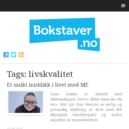
Tags: livskvalitet
Et unikt innblikk i livet med ME
Tone Bakke er aktuell med
diktsamlingen «Det er ikkje mine sko du
ser». Her gir hun leserne en ærlig og
personlig skildring av livet med ME
(Myalgisk Encefalopati) og andre
aspekter av menneskelivet.
16.09.2024