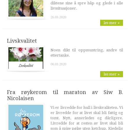
diktene sine å spre håp og glede i alle
livssituasjoner.
26.03.2020
les mer »
Livskvalitet
Noen dikt til oppmuntring, andre til
ettertanke.
06.03.2020
les mer »
Fra røykerom til maraton av Siw B.
Nicolaisen
Vi er livredde for hull i livskvaliteten. Vi
er livredde for at livet skal bli fattig og
tomt. Nytt, annerledes og dårligere.
Livredde for at resten av livet skal bli
som å spise pølse uten ketchup. Kjedelig