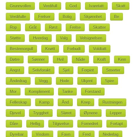
Grunnvollen
Verdifull
God
Ivaretatt
Skatt
Verdifulle
Frelser
Bolig
Skjønnhet
Be
Rop
Gråt
Røst
Frelse
Skatter
Støtte
Hverdag
Valg
Velsignelsen
Bestemorgull
Knøtt
Forbudt
Voldtatt
Døtre
Sønner
Hvil
Nåde
Kraft
Kinn
Angst
Selvforakt
Sjel
Forpint
Smerter
Åndedrag
Vegg
Hode
Ukjent
Spire
Mor
Kompliment
Tanke
Forstand
Felleskap
Kamp
Ånd
Knep
Rustningen
Djevel
Trygghet
Sløret
Øynene
Lepper
Dåre
Hellig
Tilgivelse
Fornedret
Fortapt
Dyrebar
Visdom
Favn
Fred
Nederlag