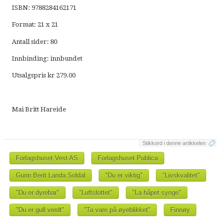
ISBN: 9788284162171
Format: 21 x 21
Antall sider: 80
Innbinding: innbundet
Utsalgspris kr 279.00
Mai Britt Hareide
Stikkord i denne artikkelen
Forlagshuset Vest AS
Forlagshuset Publica
Gunn Berit Landa Soldal
"Du er viktig"
"Livskvalitet"
"Du er dyrebar"
"Luftslottet"
"La håpet synge"
"Du er gull verdt"
"Ta vare på øyeblikket"
Finnøy