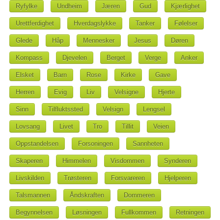
Ryfylke
Undheim
Jæren
Gud
Kjærlighet
Urettferdighet
Hverdagslykke
Tanker
Følelser
Glede
Håp
Mennesker
Jesus
Døren
Kompass
Djevelen
Berget
Verge
Anker
Elsket
Barn
Rose
Kirke
Gave
Herren
Evig
Liv
Velsigne
Hjerte
Sinn
Tilfluktssted
Velsign
Lengsel
Lovsang
Livet
Tro
Tillit
Veien
Oppstandelsen
Forsoningen
Sannheten
Skaperen
Himmelen
Visdommen
Synderen
Livskilden
Trøsteren
Forsvareren
Hjelperen
Talsmannen
Åndskraften
Dommeren
Begynnelsen
Løsningen
Fullkommen
Retningen