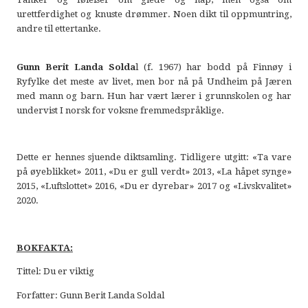
urettferdighet og knuste drømmer. Noen dikt til oppmuntring,
andre til ettertanke.
Gunn Berit Landa Solda
l (f. 1967) har bodd på Finnøy i
Ryfylke det meste av livet, men bor nå på Undheim på Jæren
med mann og barn. Hun har vært lærer i grunnskolen og har
undervist I norsk for voksne fremmedspråklige.
Dette er hennes sjuende diktsamling. Tidligere utgitt: «Ta vare
på øyeblikket» 2011, «Du er gull verdt» 2013, «La håpet synge»
2015, «Luftslottet» 2016, «Du er dyrebar» 2017 og «Livskvalitet»
2020.
BOKFAKTA:
Tittel: Du er viktig
Forfatter: Gunn Berit Landa Soldal