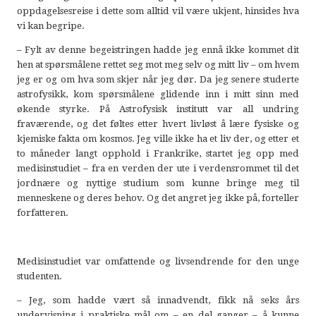
oppdagelsesreise i dette som alltid vil være ukjent, hinsides hva
vi kan begripe.
– Fylt av denne begeistringen hadde jeg ennå ikke kommet dit
hen at spørsmålene rettet seg mot meg selv og mitt liv – om hvem
jeg er og om hva som skjer når jeg dør. Da jeg senere studerte
astrofysikk, kom spørsmålene glidende inn i mitt sinn med
økende styrke. På Astrofysisk institutt var all undring
fraværende, og det føltes etter hvert livløst å lære fysiske og
kjemiske fakta om kosmos. Jeg ville ikke ha et liv der, og etter et
to måneder langt opphold i Frankrike, startet jeg opp med
medisinstudiet – fra en verden der ute i verdensrommet til det
jordnære og nyttige studium som kunne bringe meg til
menneskene og deres behov. Og det angret jeg ikke på, forteller
forfatteren.
Medisinstudiet var omfattende og livsendrende for den unge
studenten.
– Jeg, som hadde vært så innadvendt, fikk nå seks års
undervisning i praktiske mål om – en del ganger – å kunne