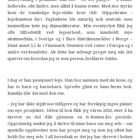
helbrede, ofte lindre, men alltid å kunne trøste. Med stor styrke
kom de vanskelige lege-etiske krav (kfr. Hippokrates –
legekunstens far). Fagbøkene ble naturlig nok sentrale, men
innimellom leste jeg skjønnlitteratur. Min eventyrlyst fikk jeg
ofte tilfredsstilt ved legearbeid, som inneholdt mye
akuttmedisin, i Sverige og i flere distriktsområder i Norge –
blant annet 2,5 år i Finnmark. Dessuten ved reiser i Europa og i
andre verdensdeler. Alt dette har selvsagt preget meg når det
spørres om hvordan jeg er som person, forklarer Guthu.
I dag er han pensjonert lege. Han bor sammen med sin kone, og
har to barn og barnebarn. Spredte glimt er hans første bok.
Kanskje blir det med den ene.
– Jeg har ikke utgitt noe tidligere og har foreløpig ingen planer
om nye prosjekter. Idéen til bok fikk jeg våren 2020, etter å ha
skrevet en del dikt gjennom en ti–femten-års periode.
Opprinnelig ønsket jeg å skrive til mine barn om meg selv – om
spesielle opplevelser som har preget meg og som jeg oftest har
holdt for meg selv. I all hovedsak er det jeg har skrevet i boken