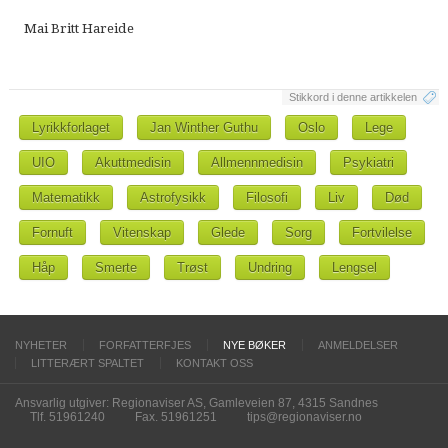
Mai Britt Hareide
Stikkord i denne artikkelen
Lyrikkforlaget
Jan Winther Guthu
Oslo
Lege
UIO
Akuttmedisin
Allmennmedisin
Psykiatri
Matematikk
Astrofysikk
Filosofi
Liv
Død
Fornuft
Vitenskap
Glede
Sorg
Fortvilelse
Håp
Smerte
Trøst
Undring
Lengsel
NYHETER
FORFATTERFJES
NYE BØKER
ANMELDELSER
LITTERÆRT SPALTET
KONTAKT OSS
Ansvarlig utgiver: Regionaviser AS, Gamleveien 87, 4315 Sandnes
Tlf. 51961240
Fax. 51961251
tips@regionaviser.no