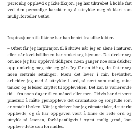
personlig opplevd og ikke fiksjon. Jeg har tilstrebet å holde fast
ved den personlige karakter og å uttrykke meg så klart som
mulig, forteller Guthu.
Inspirasjonen til diktene har han hentet fra ulike kilder.
– Oftest får jeg inspirasjon til å skrive når jeg er alene i naturen
eller når kveldstillheten har senket seg hjemme. Det dreier seg
om noe jeg har opplevd tidligere, noen ganger noe som dukker
opp omkring meg når jeg går. Jeg får en idé og det fester seg
noen sentrale setninger. Mens det lever i min bevissthet,
arbeider jeg med å uttrykke i ord, så nært som mulig, mine
tanker og følelser knyttet til opplevelsen. Det kan ta varierende
tid – fra noen dager til en måned eller mer. Tidvis har det vært
pinefullt å måtte gjenoppleve det dramatiske og sorgfulle som
er omtalt i boken. Når jeg skriver har jeg råmaterialet, det sterkt
opplevde, og så har oppgaven vært å finne de rette ord og
utrykk så leseren, forhåpentligvis i størst mulig grad, kan
oppleve dette som formidles.