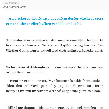
Lyrikkforlaget
Jan Winther Guthu
– Mennesket er det ukjente. Ingen kan derfor vite hvor stort
et menneske er eller hvilken verdi det måtte ha.
Stilt under stjernehimmelen står menneskene likt i forhold til
hva man der kan ane. Dette er en dypfølt tro jeg har, sier Jan
Winther Guthu, som er aktuell med diktsamlingen Spredte glimt.
Guthu mener at diktsamlingen på mange måter handler om ham
selv og livet han har levd.
– Hvem jeg er som person? Mye kommer kanskje frem i boken,
siden den er svært personlig. Jeg har skrevet om sterke
inntrykk fra mitt liv, selv om det altså er spredte glimt, sier han.
Tidlig i ungdommen ble Guthu grepet av stjernehimmelen – en