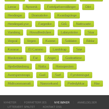
Lærar
Nynorsk
Forteljarforestillinger
Dikt
Hendingar
Dramatiske
Kvardagslege
HendingarLyse
Fargerike
Grå
Nattsvarte
Vandring
Hovudferdsårer
Labiryntiske
Stiar
Vegval
Vegen
Kvinne
Soldater
Biblar
Koranar
El Camino
Landskap
Snø
Maskerade
Far
Anger
Godnattime
Hjerbeblødning
Natta
Homopesten
Aversjonsterapi
Gud
Surf
Fyrstereisgut
Midtsommarnatt
Nanosekund
Perledykkar
Hav
NYHETER
FORFATTERFJES
NYE BØKER
ANMELDELSER
LITTERÆRT SPALTET
KONTAKT OSS