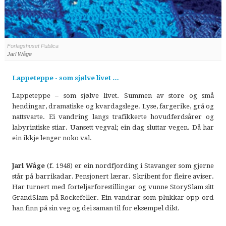
Forlagshuset Publica
Jarl Wåge
Lappeteppe - som sjølve livet …
Lappeteppe – som sjølve livet. Summen av store og små
hendingar, dramatiske og kvardagslege. Lyse, fargerike, grå og
nattsvarte. Ei vandring langs trafikkerte hovudferdsårer og
labyrintiske stiar. Uansett vegval; ein dag sluttar vegen. Då har
ein ikkje lenger noko val.
Jarl Wåge
(f. 1948) er ein nordfjording i Stavanger som gjerne
står på barrikadar. Pensjonert lærar. Skribent for fleire aviser.
Har turnert med forteljarforestillingar og vunne StorySlam sitt
GrandSlam på Rockefeller. Ein vandrar som plukkar opp ord
han finn på sin veg og dei saman til for eksempel dikt.