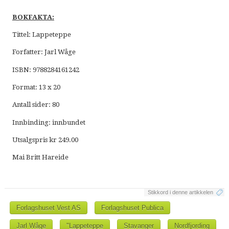
BOKFAKTA:
Tittel: Lappeteppe
Forfatter: Jarl Wåge
ISBN: 9788284161242
Format: 13 x 20
Antall sider: 80
Innbinding: innbundet
Utsalgspris kr 249.00
Mai Britt Hareide
Stikkord i denne artikkelen
Forlagshuset Vest AS
Forlagshuset Publica
Jarl Wåge
"Lappeteppe
Stavanger
Nordfjording