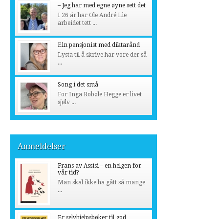
– Jeg har med egne øyne sett det
I 26 år har Ole André Lie
arbeidet tett ...
Ein pensjonist med diktarånd
Lysta til å skrive har vore der så
...
Song i det små
For Inga Robøle Hegge er livet
sjølv ...
Anmeldelser
Frans av Assisi – en helgen for
vår tid?
Man skal ikke ha gått så mange
...
Er selvhjelpsbøker til god