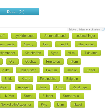
Debatt (0x)
Stikkord i denne artikkelen
ser"
Lyrikkforlaget
Unntakstilstand
Lederstillinger
remmende
Svarty
Fint
Innsikt
Ubehandlet
Hjemreiser
Kirkekaffen
Synd
Vi to
Tidsvitne
Glør
Opphav
Førstereis
Hjem
Brikke
Hold pusten
Faktum
Umake
Fortell
Blikk
Kjære
Forbindelse
Evig din
vtrykk
Avskjed
Time
Pust
Vandringer
Liv/Mor
Størst
Ellipser
Størst av alt'
NøkkelrolleDragesnor
Kyiv
Barn
Havet