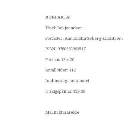
BOKFAKTA:
Tittel: Bekjennelser
Forfatter: Ann Kristin Søberg-Lindstrøm
ISBN: 9788283983517
Format: 13 x 20
Antall sider: 112
Innbinding: innbundet
Utsalgspris kr 329.00
Mai Britt Hareide