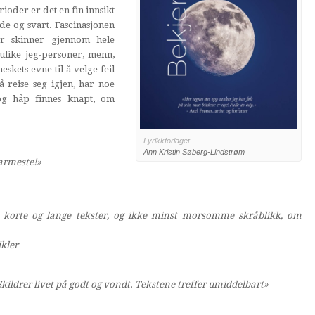
oder er det en fin innsikt
e og svart. Fascinasjonen
ser skinner gjennom hele
ulike jeg-personer, menn,
eskets evne til å velge feil
å reise seg igjen, har noe
og håp finnes knapt, om
Lyrikkforlaget
Ann Kristin Søberg-Lindstrøm
varmeste!»
de korte og lange tekster, og ikke minst morsomme skråblikk, om
ikler
kildrer livet på godt og vondt. Tekstene treffer umiddelbart»