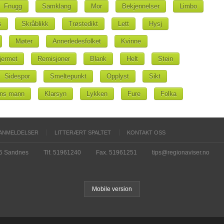
Fnugg
Samklang
Mor
Bekjennelser
Limbo
s
Skråblikk
Trøstedikt
Lett
Hysj
Møter
Annerledesfolket
Kvinne
jermet
Remisjoner
Blank
Helt
Stein
Sidespor
Smeltepunkt
Opplyst
Sikt
ens mann
Klarsyn
Lykken
Fure
Folka
ANMELDELSER
LITTERÆRT SPALTET
KONTAKT OSS
15 Sandnes
Tlf. 51961240
Fax. 51961251
tips@regionaviser.no
Mobile version