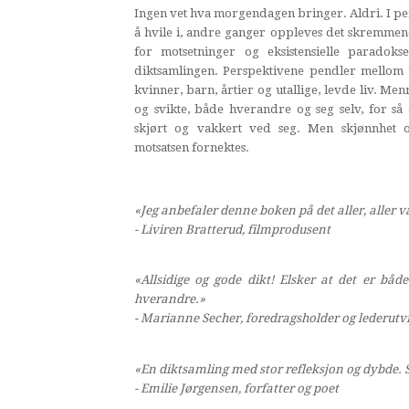
Ingen vet hva morgendagen bringer. Aldri. I peri
å hvile i, andre ganger oppleves det skremmend
for motsetninger og eksistensielle paradok
diktsamlingen. Perspektivene pendler mellom 
kvinner, barn, årtier og utallige, levde liv. Menn
og svikte, både hverandre og seg selv, for så 
skjørt og vakkert ved seg. Men skjønnhet 
motsatsen fornektes.
«Jeg anbefaler denne boken på det aller, aller 
- Liviren Bratterud, filmprodusent
«Allsidige og gode dikt! Elsker at det er bå
hverandre.»
- Marianne Secher, foredragsholder og lederutv
«En diktsamling med stor refleksjon og dybde. S
- Emilie Jørgensen, forfatter og poet