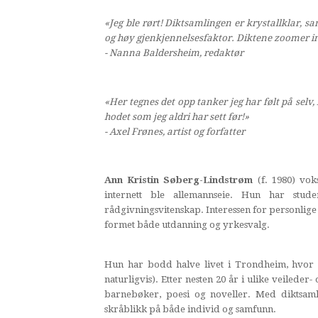
«Jeg ble rørt! Diktsamlingen er krystallklar, s
og høy gjenkjennelsesfaktor. Diktene zoomer inn
- Nanna Baldersheim, redaktør
«Her tegnes det opp tanker jeg har følt på selv, 
hodet som jeg aldri har sett før!»
- Axel Frønes, artist og forfatter
Ann Kristin Søberg-Lindstrøm
(f. 1980) vok
internett ble allemannseie. Hun har stude
rådgivningsvitenskap. Interessen for personlige 
formet både utdanning og yrkesvalg.
Hun har bodd halve livet i Trondheim, hvor 
naturligvis). Etter nesten 20 år i ulike veilede
barnebøker, poesi og noveller. Med diktsamli
skråblikk på både individ og samfunn.