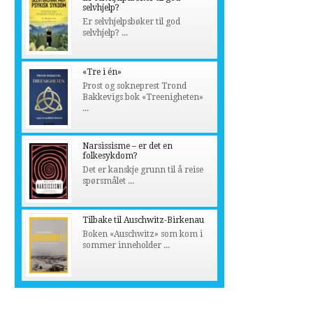
selvhjelp?
Er selvhjelpsbøker til god
selvhjelp? ...
«Tre i én»
Prost og sokneprest Trond
Bakkevigs bok «Treenigheten»
...
Narsissisme – er det en
folkesykdom?
Det er kanskje grunn til å reise
spørsmålet ...
Tilbake til Auschwitz-Birkenau
Boken «Auschwitz» som kom i
sommer inneholder ...