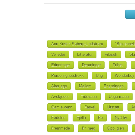
Ann Kristin Søberg-Lindstrøm
"Bekjennel
Veileder
Litteratur
Filosofi
Sk
Erindringer
Demninger
Frihet
Personlighetstrekk
Ung
Wonderboy
Alter ego
Mellom
Enstøingen
Avskjeder
Tidevann
Unge mann
Gamle venn
Farvel
Utstøtt
A
Fødsler
Fjella
Ro
Nytt liv
Fremmede
Fri meg
Opp igjen