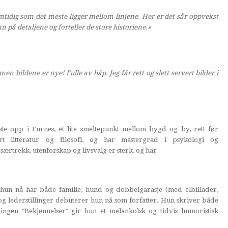
amtidig som det meste ligger mellom linjene. Her er det sår oppvekst
 på detaljene og forteller de store historiene.»
men bildene er nye! Fulle av håp. Jeg får rett og slett servert bilder i
ste opp i Furnes, et lite smeltepunkt mellom bygd og by, rett før
rt litteratur og filosofi, og har mastergrad i psykologi og
særtrekk, utenforskap og livsvalg er sterk, og har
hun nå har både familie, hund og dobbelgarasje (med elbillader,
r- og lederstillinger debuterer hun nå som forfatter. Hun skriver både
ngen "Bekjennelser" gir hun et melankolsk og tidvis humoristisk