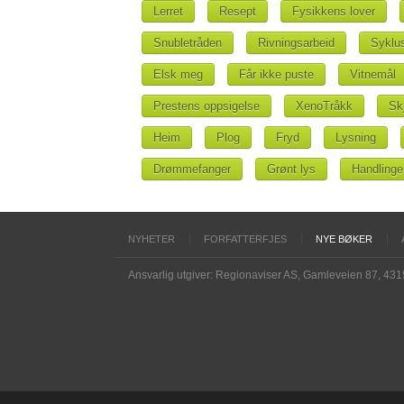
Lerret
Resept
Fysikkens lover
Snubletråden
Rivningsarbeid
Syklu
Elsk meg
Får ikke puste
Vitnemål
Prestens oppsigelse
XenoTråkk
Sk
Heim
Plog
Fryd
Lysning
Drømmefanger
Grønt lys
Handling
NYHETER
FORFATTERFJES
NYE BØKER
Ansvarlig utgiver: Regionaviser AS, Gamleveien 87, 43