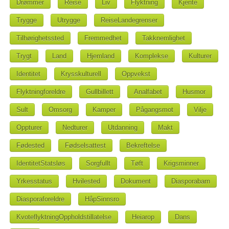
Drømmer
Reise
Liv
Flyktning
Kjente
Trygge
Utrygge
ReiseLandegrenser
Tilhørighetssted
Fremmedhet
Takknemlighet
Trygt
Land
Hjemland
Komplekse
Kulturer
Identitet
Krysskulturell
Oppvekst
Flyktningforeldre
Gullbillett
Analfabet
Husmor
Sult
Omsorg
Kamper
Pågangsmot
Vilje
Oppturer
Nedturer
Utdanning
Makt
Fødested
Fødselsattest
Bekreftelse
IdentitetStatsløs
Sorgfullt
Tøft
Krigsminner
Yrkesstatus
Hvilested
Dokument
Diasporabarn
Diasporaforeldre
HåpSinnsro
KvoteflyktningOppholdstillatelse
Heiarop
Dans