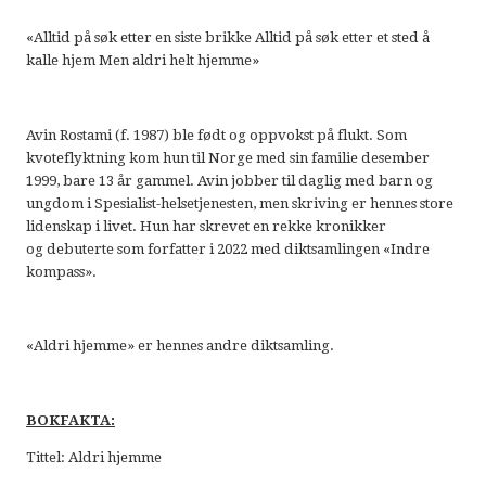
«Alltid på søk etter en siste brikke Alltid på søk etter et sted å
kalle hjem Men aldri helt hjemme»
Avin Rostami (f. 1987) ble født og oppvokst på flukt. Som
kvoteflyktning kom hun til Norge med sin familie desember
1999, bare 13 år gammel. Avin jobber til daglig med barn og
ungdom i Spesialist-helsetjenesten, men skriving er hennes store
lidenskap i livet. Hun har skrevet en rekke kronikker
og debuterte som forfatter i 2022 med diktsamlingen «Indre
kompass».
«Aldri hjemme» er hennes andre diktsamling.
BOKFAKTA:
Tittel: Aldri hjemme