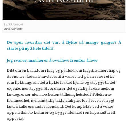
Lyrikkforlaget
Avin Rostami
De spør hvordan det var, å flykte så mange ganger? Å
starte på nytt hele tiden?
Jeg svarer; man lærer å overleve fremfor å leve.
Dikt om en barndom i krig og på flukt, om krigstraumer, håp og
drømmer. Leserne inviteres til å være med på en reise i et liv
som flyktning, om det å flykte fra det kjente og utrygge til det
ukjente, men trygge. Hvordan er det egentlig å reise mellom
landegrenser uten noe bestemt tilhørighetssted? Følelsen av
fremmedhet, men samtidig takknemlighet for å leve i et trygt
land å kalle ens andre hjemland. Det komplekse ved å vokse
opp mellom to kulturer og bygge identitet i en krysskulturell
oppvekst.