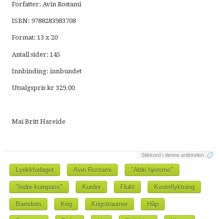
Forfatter: Avin Rostami
ISBN: 9788283983708
Format: 13 x 20
Antall sider: 145
Innbinding: innbundet
Utsalgspris kr 329.00
Mai Britt Hareide
Stikkord i denne artikkelen
Lyrikkforlaget
Avin Rostami
"Aldri hjemme"
"Indre kompass"
Kurder
Flukt
Kvoteflyktning
Barndom
Krig
Krigstraumer
Håp