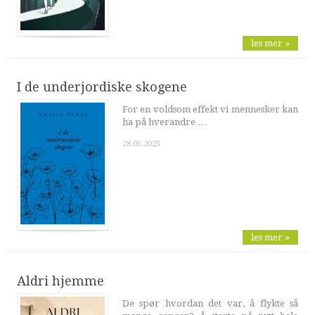
les mer »
I de underjordiske skogene
For en voldsom effekt vi mennesker kan
ha på hverandre …
28.05.2025
les mer »
Aldri hjemme
De spør hvordan det var, å flykte så