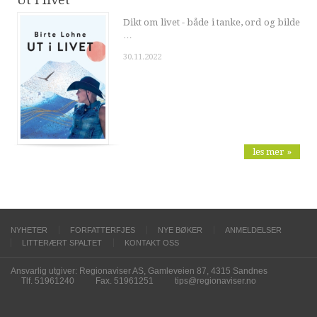
Dikt om livet - både i tanke, ord og bilde
…
30.11.2022
les mer »
NYHETER
FORFATTERFJES
NYE BØKER
ANMELDELSER
LITTERÆRT SPALTET
KONTAKT OSS
Ansvarlig utgiver: Regionaviser AS, Gamleveien 87, 4315 Sandnes
Tlf. 51961240
Fax. 51961251
tips@regionaviser.no