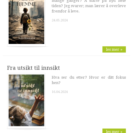
mange ganger? Å starte på nytt hele
tiden? Jeg svarer; man lærer å overleve
fremfor å leve.
24.05.2024
les mer »
Fra utsikt til innsikt
Hva ser du etter? Hvor er ditt fokus
hen?
16.04.2024
les mer »