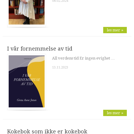
08.02.2024
les mer »
I vår fornemmelse av tid
All verdens tid Er ingen evighet …
13.11.2023
les mer »
Kokebok som ikke er kokebok