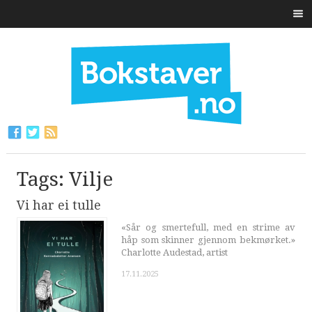
Tags: Vilje
Vi har ei tulle
«Sår og smertefull, med en strime av
håp som skinner gjennom bekmørket.»
Charlotte Audestad, artist
17.11.2025