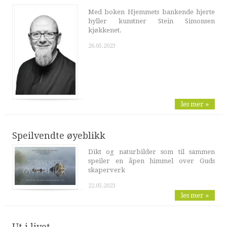
Med boken Hjemmets bankende hjerte
hyller kunstner Stein Simonsen
kjøkkenet.
26.05.2023
les mer »
Speilvendte øyeblikk
Dikt og naturbilder som til sammen
speiler en åpen himmel over Guds
skaperverk
22.05.2023
les mer »
Ut i livet