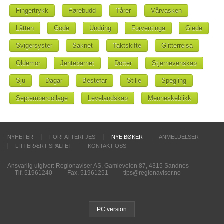
Fingertrykk
Førebudd
Tårer
Vårvasken
Låtten
Gode
Undring
Forventinga
Glede
Svigersyster
Saknet
Taktskifte
Glitterreisa
Oldemor
Jentebarnet
Dotter
Stjernevenskap
Sju
Dagar
Bestefar
Stille
Spegling
Septembercollage
Levelandskap
Menneskeblikk
NYHETER
FORFATTERFJES
NYE BØKER
ANMELDELSER
LITTERÆRT SPALTET
KONTAKT OSS
Ansvarlig utgiver: Regionaviser AS, Gamleveien 87, 4315 Sandnes
Tlf. 51961240
Fax. 51961251
tips@regionaviser.no
PC version