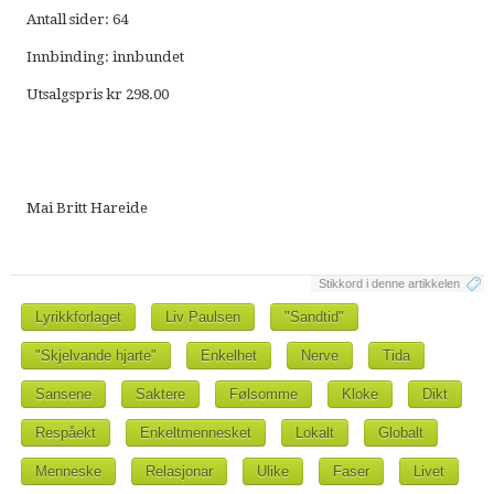
Antall sider: 64
Innbinding: innbundet
Utsalgspris kr 298.00
Mai Britt Hareide
Stikkord i denne artikkelen
Lyrikkforlaget
Liv Paulsen
"Sandtid"
"Skjelvande hjarte"
Enkelhet
Nerve
Tida
Sansene
Saktere
Følsomme
Kloke
Dikt
Respåekt
Enkeltmennesket
Lokalt
Globalt
Menneske
Relasjonar
Ulike
Faser
Livet