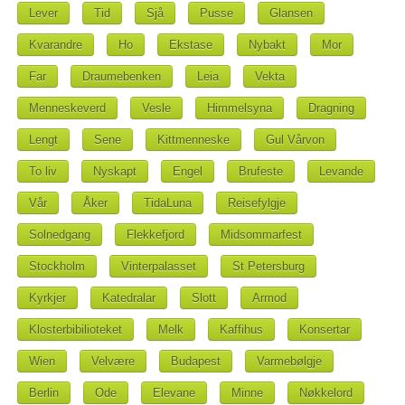
Lever
Tid
Sjå
Pusse
Glansen
Kvarandre
Ho
Ekstase
Nybakt
Mor
Far
Draumebenken
Leia
Vekta
Menneskeverd
Vesle
Himmelsyna
Dragning
Lengt
Sene
Kittmenneske
Gul Vårvon
To liv
Nyskapt
Engel
Brufeste
Levande
Vår
Åker
TidaLuna
Reisefylgje
Solnedgang
Flekkefjord
Midsommarfest
Stockholm
Vinterpalasset
St Petersburg
Kyrkjer
Katedralar
Slott
Armod
Klosterbibilioteket
Melk
Kaffihus
Konsertar
Wien
Velvære
Budapest
Varmebølgje
Berlin
Ode
Elevane
Minne
Nøkkelord