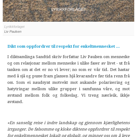
Lyrikkforlaget
Liv Paulsen
Dikt som oppfordrer til respekt for enkeltmennesket …
I diktsamlinga Sandtid skriv forfattar Liv Paulsen om menneske
og om relasjonar mellom menneske i ulike faser av livet - ut frå
tanken om at det er no vi lever; no som er vår tid. Det hastar
med å sjå og pusse fram glansen hjå kvarandre før tida renn frå
oss. Som ei naudsynt motvekt mot aukande polarisering og
hatytringar mellom ulike grupper i samfunna våre, og mot
avstand mellom folk og folkeslag. Vi treng nærleik, ikkje
avstand.
«En sanselig reise i indre landskap og gjennom kjærlighetens
irrganger. De følsomme og kloke diktene oppfordrer til respekt
for enkeltmennesket lokalt og globalt, og minner oss om å leve