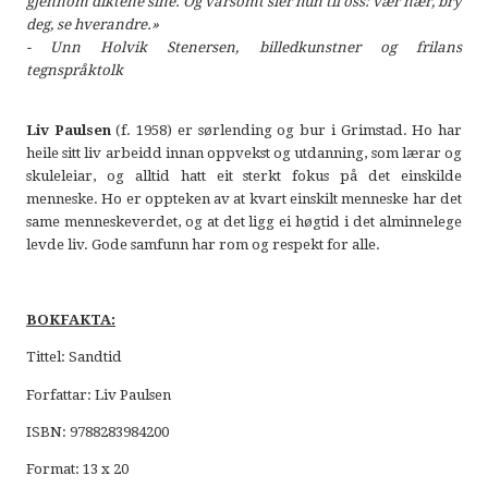
gjennom diktene sine. Og varsomt sier hun til oss: vær nær, bry
deg, se hverandre.»
- Unn Holvik Stenersen, billedkunstner og frilans
tegnspråktolk
Liv Paulsen
(f. 1958) er sørlending og bur i Grimstad. Ho har
heile sitt liv arbeidd innan oppvekst og utdanning, som lærar og
skuleleiar, og alltid hatt eit sterkt fokus på det einskilde
menneske. Ho er oppteken av at kvart einskilt menneske har det
same menneskeverdet, og at det ligg ei høgtid i det alminnelege
levde liv. Gode samfunn har rom og respekt for alle.
BOKFAKTA:
Tittel: Sandtid
Forfattar: Liv Paulsen
ISBN: 9788283984200
Format: 13 x 20