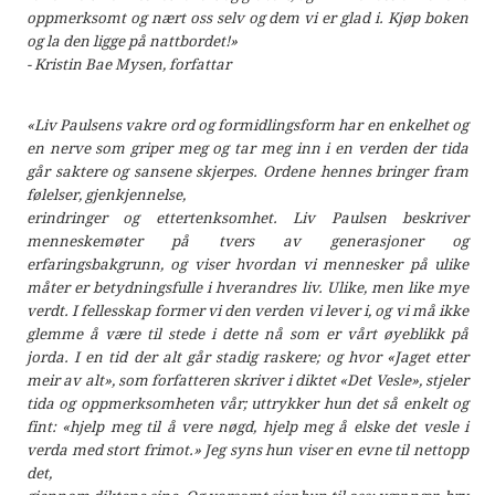
oppmerksomt og nært oss selv og dem vi er glad i. Kjøp boken
og la den ligge på nattbordet!»
- Kristin Bae Mysen, forfattar
«Liv Paulsens vakre ord og formidlingsform har en enkelhet og
en nerve som griper meg og tar meg inn i en verden der tida
går saktere og sansene skjerpes. Ordene hennes bringer fram
følelser, gjenkjennelse,
erindringer og ettertenksomhet. Liv Paulsen beskriver
menneskemøter på tvers av generasjoner og
erfaringsbakgrunn, og viser hvordan vi mennesker på ulike
måter er betydningsfulle i hverandres liv. Ulike, men like mye
verdt. I fellesskap former vi den verden vi lever i, og vi må ikke
glemme å være til stede i dette nå som er vårt øyeblikk på
jorda. I en tid der alt går stadig raskere; og hvor «Jaget etter
meir av alt», som forfatteren skriver i diktet «Det Vesle», stjeler
tida og oppmerksomheten vår; uttrykker hun det så enkelt og
fint: «hjelp meg til å vere nøgd, hjelp meg å elske det vesle i
verda med stort frimot.» Jeg syns hun viser en evne til nettopp
det,